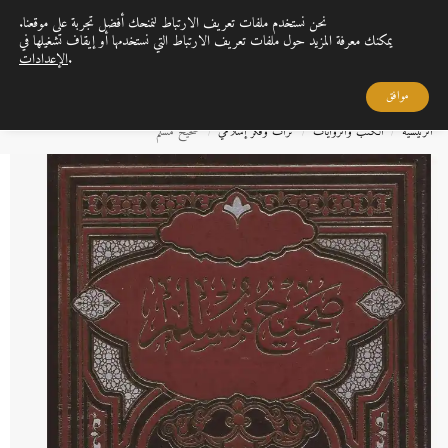
نحن نستخدم ملفات تعريف الارتباط لنمنحك أفضل تجربة على موقعنا.
0
القائمة
يمكنك معرفة المزيد حول ملفات تعريف الارتباط التي نستخدمها أو إيقاف تشغيلها في
.
الإعدادات
بحث
القراءة تمنحنا الفرصة لاكتساب الحكمة والمعرفة التي تثري حياتنا، وتزيدها قيمة وعمقًا
..
موافق
الرئيسية
الكتب والروايات
تراث وفكر إسلامي
صحيح مسلم
/
/
/