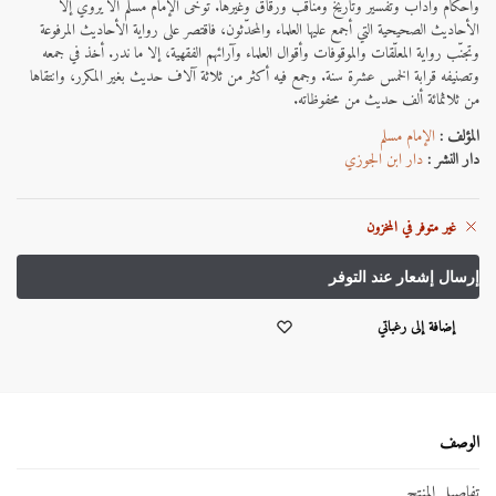
وأحكام وآداب وتفسير وتاريخ ومناقب ورقاق وغيرها.
توخّى الإمام مسلم ألا يروي إلا
الأحاديث الصحيحية التي أجمع عليها العلماء والمحدّثون، فاقتصر على رواية الأحاديث المرفوعة
وتجنّب رواية المعلّقات والموقوفات وأقوال العلماء وآرائهم الفقهية، إلا ما ندر. أخذ في جمعه
وتصنيفه قرابة الخمس عشرة سنة. وجمع فيه أكثر من ثلاثة آلاف حديث بغير المكرر، وانتقاها
من ثلاثمائة ألف حديث من محفوظاته.
المؤلف :
الإمام مسلم
دار النشر :
دار ابن الجوزي
غير متوفر في المخزون
إضافة إلى رغباتي
الوصف
تفاصيل المنتج