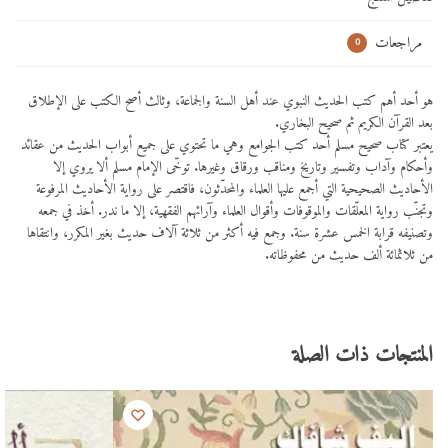
مراجعات
0
هو أحد أهم كتب الحديث النبوي عند أهل السنة والجماعة، وثالث أصح الكتب على الإطلاق
بعد القرآن الكريم ثم صحيح البخاري.
يعتبر كتاب صحيح مسلم أحد كتب الجوامع وهي ما تحتوي على جميع أبواب الحديث من عقائد
وأحكام وآداب وتفسير وتاريخ ومناقب ورقاق وغيرها.
توخّى الإمام مسلم ألا يروي إلا
الأحاديث الصحيحية التي أجمع عليها العلماء والمحدّثون، فاقتصر على رواية الأحاديث المرفوعة
وتجنّب رواية المعلّقات والموقوفات وأقوال العلماء وآرائهم الفقهية، إلا ما ندر. أخذ في جمعه
وتصنيفه قرابة الخمس عشرة سنة. وجمع فيه أكثر من ثلاثة آلاف حديث بغير المكرر، وانتقاها
من ثلاثمائة ألف حديث من محفوظاته.
المنتجات ذات الصلة