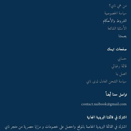
من هي ناي؟
سياسة الخصوصية
الشروط والأحكام
الأسئلة الشائعة
بصمتنا
صفحات تهمك
حسابي
قائمة رغباتي
اتصل بنا
سياسة الشحن العادل لدى ناي
تواصل معنا أيضاً
contact.naibook@gmail.com
اشترك في قائمتنا البريدية المجانية
اشترك في القائمة البريدية الخاصة بالموقع واحصل على خصومات و مزايا حصرية من متجر ناي