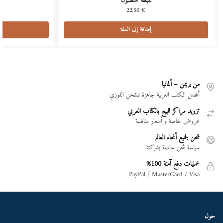
لقيطة اسطنبول
22,50
€
إضافة إلى السلة
من بريمن – ألمانيا
أفضل الكتب العربية جاهزة للشحن الفوري
تزويد مراكز البيع بالكتاب العربي
عروض خاصة و أسعار منافسة
شحن لجميع أنحاء العالم
سياسة شحن خاصة بشركتنا
عمليات دفع آمنة 100%
PayPal / MasterCard / Visa
حول