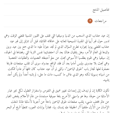
تفاصيل المنتج
مراجعات
0
إن عيد عشاب الذي انسحب من الدنيا وسيلفيا التي تقف على القبور المنسية تقضي الوقت وهي
تدور حول قبر أبيها في المقبرة المسيحية لتعاتبه على حماقاته القاتلة، قبل أن تنزلق إلى قبر عيد
عشاب لتقضي يومها بجواره تطرح السؤال الذي لم تجد جواباً عليه: ما الذي جمع بين عيد وبين
والدها في العالم الآخر، وهل يلتقيان هناك بعد أن احتضنتهما نفس التربة التي رفضاها في الحياة..
إن سيلفيا وهي تقوم بطقسها الأسبوعي تبحث عن حلم أحبطته العصبيات والعقليات المتعصبة
وهي تبحث بلا جدوى وليس أمامها بعد أن فقد الواقع جدواه سوى أن تقلب صفحات فارغة
مصفرة لعلها تجتاز باب “طوق الياسمين”، وتتمنى لو أن عيد عشاب كان تافهاً أو عادياً لتمكنت
من نسيانه بسهولة لكنه وهو الذي عاش ما كسب، مات ما خلى، لم يشبه أحداً ولم يكن أحد
يشبهه.
تكون الكتابة إن لم تهدف إلى إحداث تغيير عميق في النفوس واستفزاز العقول لكي تثير غبار
الأسئلة من حولها. وها هو واسيني الأعرج بلغة صوفية مستمدة من عالم الأحلام ينفض الغبار
عن عالم مختفٍ منسي، يقلب صفحات طوق الياسمين باحثاً عن أجوبة لأسئلة طالما شغلت
الإنسان من الأزل مقتفياً أثر الحقيقة عله يمسك بها، مجتازاً بوابات العبور، ممتطياً الريح أو البحر
إلى حيث يستطيع المرء أن يموت بدون خوف.