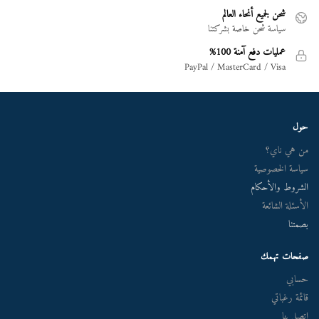
شحن لجميع أنحاء العالم
سياسة شحن خاصة بشركتنا
عمليات دفع آمنة 100%
PayPal / MasterCard / Visa
حول
من هي ناي؟
سياسة الخصوصية
الشروط والأحكام
الأسئلة الشائعة
بصمتنا
صفحات تهمك
حسابي
قائمة رغباتي
اتصل بنا