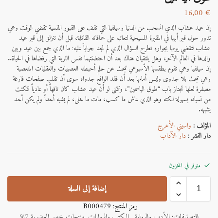
16,00
€
إن عيد عشاب الذي انسحب من الدنيا وسيلفيا التي تقف على القبور المنسية تقضي الوقت وهي
تدور حول قبر أبيها في المقبرة المسيحية لتعاتبه على حماقاته القاتلة، قبل أن تنزلق إلى قبر عيد
عشاب لتقضي يومها بجواره تطرح السؤال الذي لم تجد جواباً عليه: ما الذي جمع بين عيد وبين
والدها في العالم الآخر، وهل يلتقيان هناك بعد أن احتضنتهما نفس التربة التي رفضاها في الحياة..
إن سيلفيا وهي تقوم بطقسها الأسبوعي تبحث عن حلم أحبطته العصبيات والعقليات المتعصبة
وهي تبحث بلا جدوى وليس أمامها بعد أن فقد الواقع جدواه سوى أن تقلب صفحات فارغة
مصفرة لعلها تجتاز باب “طوق الياسمين”، وتتمنى لو أن عيد عشاب كان تافهاً أو عادياً لتمكنت
من نسيانه بسهولة لكنه وهو الذي عاش ما كسب، مات ما خلى، لم يشبه أحداً ولم يكن أحد
يشبهه.
المؤلف :
واسيني اﻷعرج
دار النشر :
دار الآداب
متوفر في المخزون
إضافة إلى السلة
رمز المنتج:
B000479
التصنيفات:
الأدب والرواية
,
الكتب والروايات
,
منتجات خصم العضوية 7%