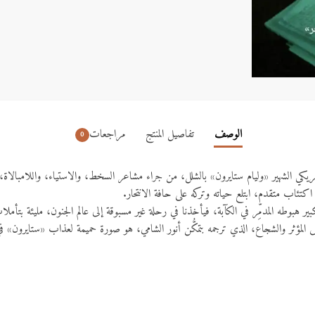
الوصف
تفاصيل المنتج
مراجعات
0
الروائي الأمريكي الشهير «وليام ستايرون» بالشلل، من جراء مشاعر السخط، والاستياء، واللامبال
اكتئاب متقدم، ابتلع حياته وتركه على حافة الانتحار.
بير هبوطه المدمِّر في الكآبة، فيأخذنا في رحلة غير مسبوقة إلى عالم الجنون، مليئة بتأ
المؤثر والشجاع، الذي ترجمه بتمكُّن أنور الشامي، هو صورة حميمة لعذاب «ستايرون» في م