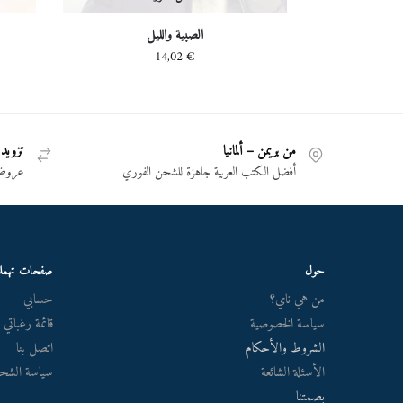
الصبية والليل
14,02
€
من بريمن – ألمانيا
تزويد 
أفضل الكتب العربية جاهزة للشحن الفوري
عروض 
حول
صفحات تهم
من هي ناي؟
حسابي
سياسة الخصوصية
قائمة رغباتي
الشروط والأحكام
اتصل بنا
الأسئلة الشائعة
سياسة الشحن
بصمتنا