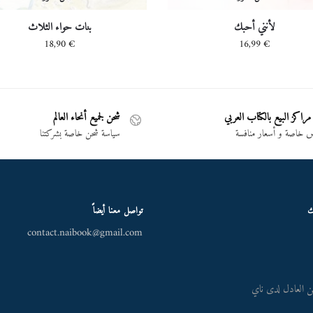
لأنني أحبك
بنات حواء الثلاث
18,90
€
16,99
€
مراكز البيع بالكتاب العربي
شحن لجميع أنحاء العالم
خاصة و أسعار منافسة
سياسة شحن خاصة بشركتنا
ك
تواصل معنا أيضاً
contact.naibook@gmail.com
 العادل لدى ناي