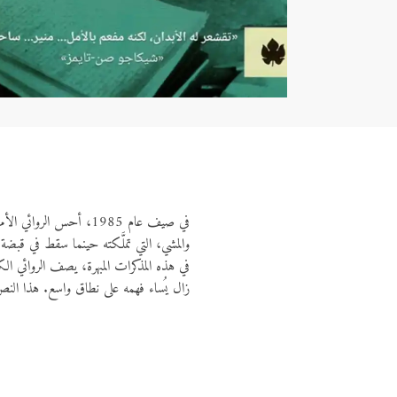
في صيف عام 1985، أحس 
والمشي، التي تملَّكته حينما سقط في قبضة 
في هذه المذكرات المبهرة، يصف الروائي الك
زال يُساء فهمه على نطاق واسع. هذا النص 