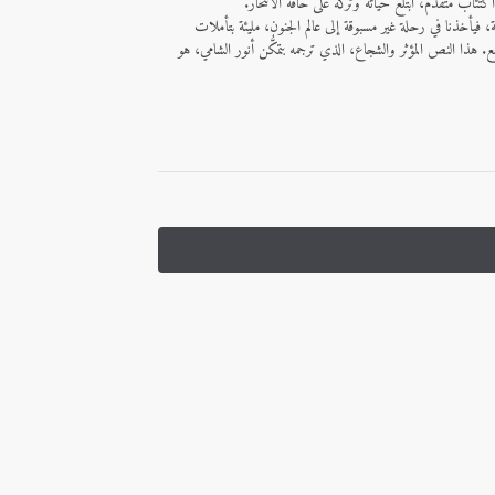
كتئاب متقدم، ابتلع حياته وتركه على حافة الانتحار.
ة، فيأخذنا في رحلة غير مسبوقة إلى عالم الجنون، مليئة بتأملات
هذا النص المؤثر والشجاع، الذي ترجمه بتمكُّن أنور الشامي، هو