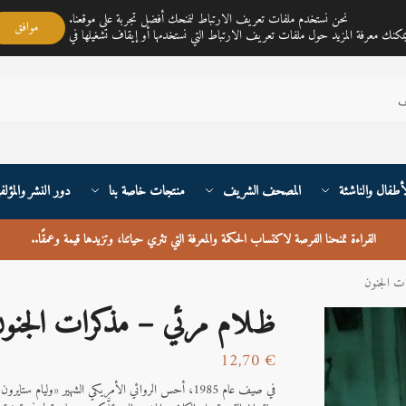
مكتبة ناي متجر لمبيع الكتب العربية تغطي خدمته جميع أنحاء القارة الأوربية والعالم
نحن نستخدم ملفات تعريف الارتباط لنمنحك أفضل تجربة على موقعنا.
موافق
أطفال والناشئة
المصحف الشريف
منتجات خاصة بنا
دور النشر والمؤلف
القراءة تمنحنا الفرصة لاكتساب الحكمة والمعرفة التي تثري حياتنا، وتزيدها قيمة وعمقًا
..
ت الجنون
ظﻼم مرئي – مذكرات الجنو
12,70
€
في صيف عام 1985، أحس الروائي الأمريكي الشهير «وليا