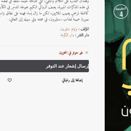
وفقدان القدرة على الكلام والمشي، التي تملَّكته حينما سقط في قبضة ا
في هذه المذكرات المبهرة، يصف الروائي الكبير هبوطه المدمِّر في الكآب
كاشفة لمرضٍ يصيب الملايين، لكن ما زال يُساء فهمه على نطاق واسع. 
صورة حميمة لعذاب «ستايرون» في محنته وفي سبيله إلى التعافي.
المؤلف :
وليام ستايرون
دار النشر :
دار الكرمة
غير متوفر في المخزون
إضافة إلى رغباتي