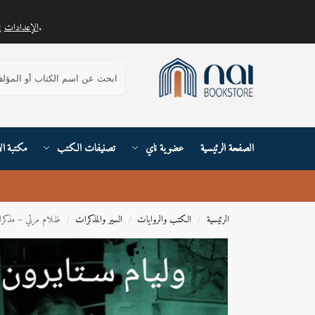
.
الإعدادات
يمكنك معرفة المزيد حول ملفات تعريف الارتباط التي نستخدمها أو إيقاف تشغيلها في
بحث
الصفحة الرئيسية
عضوية ناي
تصنيفات الكتب
مكتبة ال
الرئيسية
الكتب والروايات
السير والمذكرات
ظﻼم مرئي – مذكرا
/
/
/