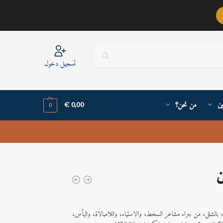
عربيٌّ أنا ..
تسجيل دخول
ين
من نحن؟
0,00
€
0
ن
م ستايرون» بالشلل، من جراء مشاعر السخط، والاستياء، واللامبالاة، واليأس،