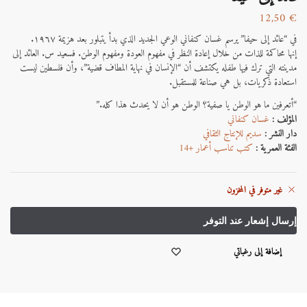
12,50
€
في “عائد إلى حيفا” يرسم غسان كنفاني الوعي الجديد الذي بدأ يتبلور بعد هزيمة ١٩٦٧.
إنها محاكمة للذات من خلال إعادة النظر في مفهوم العودة ومفهوم الوطن. فسعيد س. العائد إلى
مدينته التي ترك فيها طفله يكتشف أن “الإنسان في نهاية المطاف قضية”، وأن فلسطين ليست
استعادة ذكريات، بل هي صناعة للمستقبل.
“أتعرفين ما هو الوطن يا صفية؟ الوطن هو أن لا يحدث هذا كله.”
المؤلف :
غسان كنفاني
دار النشر :
سديم للإنتاج الثقافي
الفئة العمرية :
كتب تناسب أعمار +14
غير متوفر في المخزون
إضافة إلى رغباتي