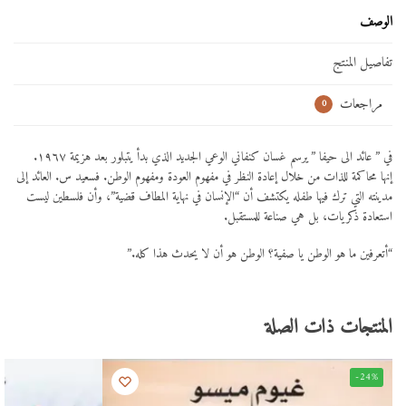
الوصف
تفاصيل المنتج
مراجعات
0
في ” عائد الى حيفا ” يرسم غسان كنفاني الوعي الجديد الذي بدأ يتبلور بعد هزيمة ١٩٦٧.
إنها محاكمة للذات من خلال إعادة النظر في مفهوم العودة ومفهوم الوطن. فسعيد س. العائد إلى
مدينته التي ترك فيها طفله يكتشف أن “الإنسان في نهاية المطاف قضية”، وأن فلسطين ليست
استعادة ذكريات، بل هي صناعة للمستقبل.
“أتعرفين ما هو الوطن يا صفية؟ الوطن هو أن لا يحدث هذا كله.”
المنتجات ذات الصلة
-24%