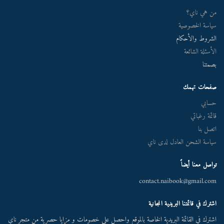
من هي ناي؟
سياسة الخصوصية
الشروط والأحكام
الأسئلة الشائعة
بصمتنا
صفحات تهمك
حسابي
قائمة رغباتي
اتصل بنا
سياسة الشحن العادل لدى ناي
تواصل معنا أيضاً
contact.naibook@gmail.com
اشترك في قائمتنا البريدية المجانية
اشترك في القائمة البريدية الخاصة بالموقع واحصل على خصومات و مزايا حصرية من متجر ناي