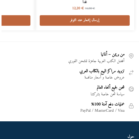
غداً
12,20
€
16,00
€
إرسال إشعار عند التوفر
من بريمن – ألمانيا
أفضل الكتب العربية جاهزة للشحن الفوري
تزويد مراكز البيع بالكتاب العربي
عروض خاصة و أسعار منافسة
شحن لجميع أنحاء العالم
سياسة شحن خاصة بشركتنا
عمليات دفع آمنة 100%
PayPal / MasterCard / Visa
حول