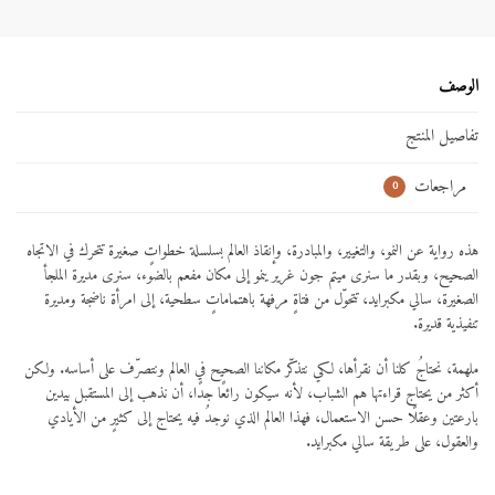
الوصف
تفاصيل المنتج
مراجعات
0
هذه رواية عن النمو، والتغيير، والمبادرة، وإنقاذ العالم بسلسلة خطواتٍ صغيرة تتحرك في الاتجاه
الصحيح، وبقدر ما سنرى ميتم جون غرير ينمو إلى مكان مفعم بالضوء، سنرى مديرة الملجأ
الصغيرة، سالي مكبرايد، تتحوّل من فتاةٍ مرفهة باهتماماتٍ سطحية، إلى امرأة ناضجة ومديرة
تنفيذية قديرة.
ملهمة، نحتاجُ كلنا أن نقرأها، لكي نتذكّر مكاننا الصحيح في العالم ونتصرّف على أساسه. ولكن
أكثر من يحتاج قراءتها هم الشباب، لأنه سيكون رائعًا جدًا، أن نذهب إلى المستقبل بيدين
بارعتين وعقلًا حسن الاستعمال، فهذا العالم الذي نوجدُ فيه يحتاج إلى كثيرٍ من الأيادي
والعقول، على طريقة سالي مكبرايد.