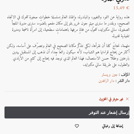
15,49
€
هذه رواية عن النمو، والتغيير، والمبادرة، وإنقاذ العالم بسلسلة خطواتٍ صغيرة تتحرك في الاتجاه
الصحيح، وبقدر ما سنرى ميتم جون غرير ينمو إلى مكان مفعم بالضوء، سنرى مديرة الملجأ
الصغيرة، سالي مكبرايد، تتحوّل من فتاةٍ مرفهة باهتماماتٍ سطحية، إلى امرأة ناضجة ومديرة
تنفيذية قديرة.
ملهمة، نحتاجُ كلنا أن نقرأها، لكي نتذكّر مكاننا الصحيح في العالم ونتصرّف على أساسه. ولكن
أكثر من يحتاج قراءتها هم الشباب، لأنه سيكون رائعًا جدًا، أن نذهب إلى المستقبل بيدين
بارعتين وعقلًا حسن الاستعمال، فهذا العالم الذي نوجدُ فيه يحتاج إلى كثيرٍ من الأيادي
والعقول، على طريقة سالي مكبرايد.
المؤلف :
جين ويبستر
دار النشر :
دار الرافدين
غير متوفر في المخزون
إضافة إلى رغباتي