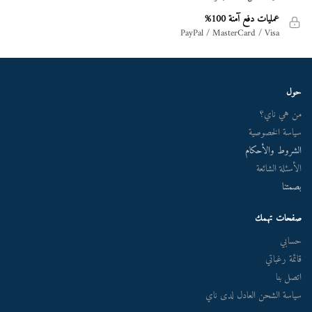
عمليات دفع آمنة 100%
PayPal / MasterCard / Visa
حول
من هي ناي؟
سياسة الخصوصية
الشروط والأحكام
الأسئلة الشائعة
بصمتنا
صفحات تهمك
حسابي
قائمة رغباتي
اتصل بنا
سياسة الشحن العادل لدى ناي