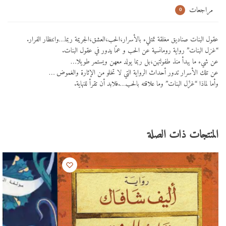
مراجعات
0
عقول البنات صناديق مغلقة تمتليء بالأسرار،الحب،العشق،الجريمة ربما…وانتظار الفرار.
“غزل البنات” رواية رومانسية عن الحب و عمّا يدور في عقول البنات.
عن شيء ما يبدأ منذ طفولتهن،بل ربما يولد معهن ويستمر طويلا…
عن تلك الأسرار تدور أحداث الرواية التي لا تخلو من الإثارة والغموض …
وأما لماذا “غزْل البنات” وما علاقته بالحب….فلابد أن تقرأ للنهاية.
المنتجات ذات الصلة