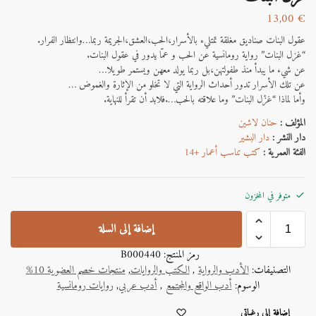
13,00
€
عقول البنات صناديق مغلقة تمتليء بالأسرار،الحب،العشق،الجريمة ربما…وانتظار الفرار.
“غزل البنات” رواية رومانسية عن الحب و عمّا يدور في عقول البنات.
عن شيء ما يبدأ منذ طفولتهن،بل ربما يولد معهن ويستمر طويلا…
عن تلك الأسرار تدور أحداث الرواية التي لا تخلو من الإثارة والغموض …
وأما لماذا “غزْل البنات” وما علاقته بالحب….فلابد أن تقرأ للنهاية.
المؤلف :
حنان ﻻشين
دار النشر :
دار البشير
الفئة العمرية :
كتب تناسب أعمار +14
متوفر في المخزون
إضافة إلى السلة
رمز المنتج:
B000440
التصنيفات:
الأدب والرواية
,
الكتب والروايات
,
منتجات خصم العضوية 10%
الوسوم:
أدب الواقع والمجتمع
,
أدب عربي
,
روايات رومانسية
A
إضافة إلى رغباتي