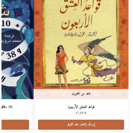
نافد من المخزون
قواعد العشق الأربعون
10 دقائق و 38 ثانية في هذا العالم الغريب
17,29
€
إرسال إشعار عند التوفر