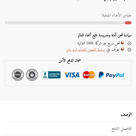
l
t
e
مقياس الأعداد المتبقية!
r
n
a
سياسة شحن آمنة ومدروسة لجميع أنحاء العالم
t
شحن سريع عبر شركة DHL العالمية
i
تعرّف على
سياسة الشحن العادل لدى ناي
v
e
ضمان الدفع الآمن
:
الوصف
تفاصيل المنتج