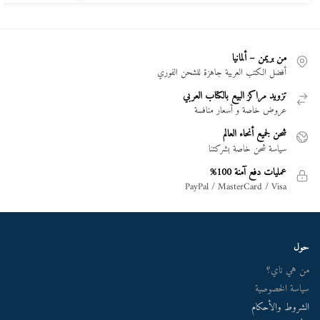
من بريمن – ألمانيا
أفضل الكتب العربية جاهزة للشحن الفوري
تزويد مراكز البيع بالكتاب العربي
عروض خاصة و أسعار منافسة
شحن لجميع أنحاء العالم
سياسة شحن خاصة بشركتنا
عمليات دفع آمنة 100%
PayPal / MasterCard / Visa
حول
من هي ناي؟
سياسة الخصوصية
الشروط والأحكام