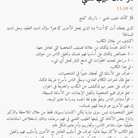
15,50
€
فكر كأنك طبيب نفسي – باتريك كينج
الذي يجعلك أنت كما أنت؟ وما الذي يجعل الآخرين كما هم؟ سؤال شديد التعقيد وحل شديد
البساطة!
اكتشف من خلال الكتاب:
– 9 أنماط محدَّدة يمكنك من خلالها تصنيف الشخصية التي تتعامل معها.
– 5 خصائص يمكنك على أساسها فهم نفسك وتحليل الناس من حولك.
– 5 مراحل لتحديد المحفِّزات التي تدفع البشر لفعل أي شيء.
• في هذا الكتاب:
– تعرَّف على الأسئلة التي تجعلك خبيرًا في الشخصيات.
– تعلم فكّ شفرات الكلام العادي، وحلِّل الناس بأسرع طريقة ممكنة.
– تعرَّف على عنصر مهم للكشف عن الكذب والخديعة في الحوار.
– تعلم طرق تقييم الشخصية وتحليل الإجابات عن الأسئلة البسيطة.
– اقرأ مشاعر الناس وتعلَّم علوم لغة الجسد ودراسة تعابير الوجه.
إن فهم الآخرين هو فرصة لفهم نفسك..
تحليل الشخصيات ليس سوى مهارة يمكن اكتسابها بسهولة؛ فقط من خلال الملاحظة والتركيز
واتباع بعض الأنماط التي يتبعها الطبيب النفسي في فهم مرضاه؛ وذلك باستخلاص استنتاجات
حقيقية حول مشاعر الناس، وتجاربهم وأمزجتهم بشكل عام.
بقلم الكاتب الأكثر مبيعًا عالميًّا، تعرف على أساليب التعامل مع الآخرين وأساليب فهم وتحليل