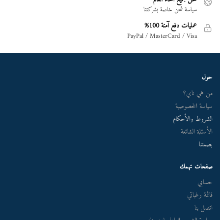
سياسة شحن خاصة بشركتنا
عمليات دفع آمنة 100%
PayPal / MasterCard / Visa
حول
من هي ناي؟
سياسة الخصوصية
الشروط والأحكام
الأسئلة الشائعة
بصمتنا
صفحات تهمك
حسابي
قائمة رغباتي
اتصل بنا