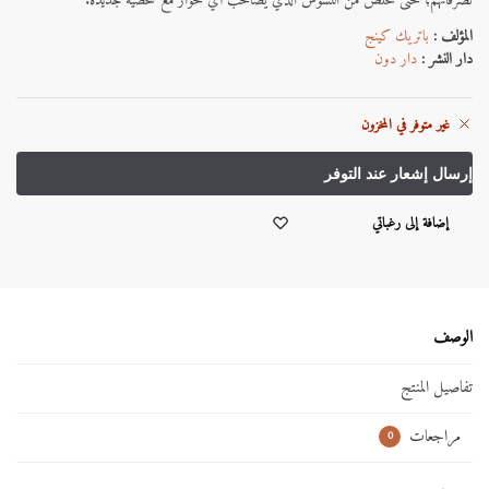
تصرفاتهم؛ حتى تتخلص من التشوُّش الذي يصاحب أي حوار مع شخصية جديدة.
المؤلف :
باتريك كينج
دار النشر :
دار دون
غير متوفر في المخزون
إضافة إلى رغباتي
الوصف
تفاصيل المنتج
مراجعات
0