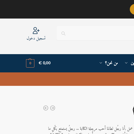
عربيٌّ أنا ..
تسجيل دخول
ين
من نحن؟
0,00
€
0
يِ عمل ,أنا رجُل لطالما أحب مرحلة الكتابة .. رجلُ يستمتع بكُلِ ما