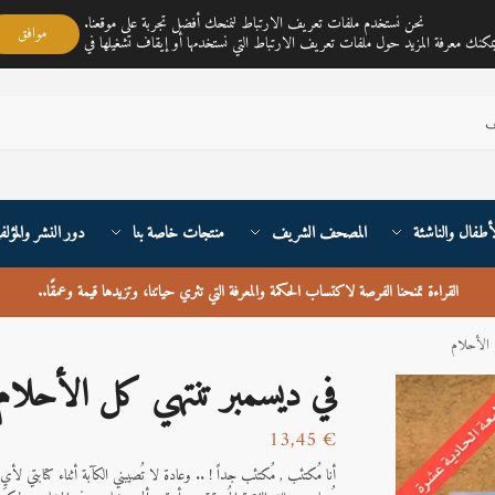
مكتبة ناي متجر لمبيع الكتب العربية تغطي خدمته جميع أنحاء القارة الأوربية والعالم
نحن نستخدم ملفات تعريف الارتباط لنمنحك أفضل تجربة على موقعنا.
موافق
أطفال والناشئة
المصحف الشريف
منتجات خاصة بنا
دور النشر والمؤلف
القراءة تمنحنا الفرصة لاكتساب الحكمة والمعرفة التي تثري حياتنا، وتزيدها قيمة وعمقًا
..
 اﻷحلام
في ديسمبر تنتهي كل اﻷحلام
13,45
€
أنا مُكتئب , مُكتئب جداً ! .. وعادة لا تُصيبني الكآبة أثناء كتابتي لأ