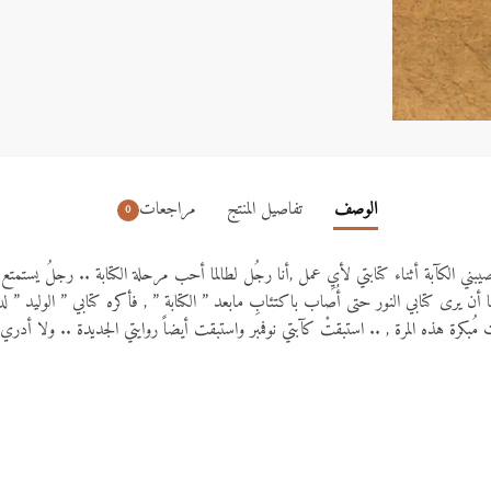
الوصف
تفاصيل المنتج
مراجعات
0
صيبني الكآبة أثناء كتابتي لأيِ عمل ,أنا رجُل لطالما أحب مرحلة الكتابة .. رجلُ يستمتع ب
أن يرى كتابي النور حتى أُصاب باكتئابِ مابعد ” الكتابة ” , فأكره كتابي ” الوليد ” لدر
ُبكرة هذه المرة , .. استبقتْ كآبتي نوفمبر واستبقت أيضاً روايتي الجديدة .. ولا أدري 