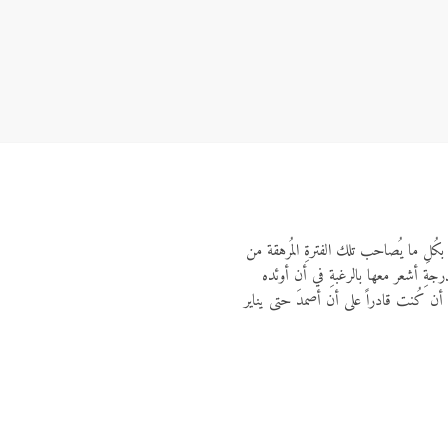
كُلِ ما يُصاحب تلك الفترةِ المُرهقة من
جةِ أشعر معها بالرغبةِ في أن أوئده
أن كُنت قادراً على أن أصمدَ حتى يناير