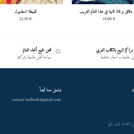
ريب
لقيطة اسطنبول
22,50
€
18,00
€
مراكز البيع بالكتاب العربي
شحن لجميع أنحاء العالم
خاصة و أسعار منافسة
سياسة شحن خاصة بشركتنا
ك
تواصل معنا أيضاً
contact.naibook@gmail.com
 العادل لدى ناي