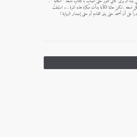
 وما أن يرى كتابي النور حتى أُصاب باكتئابِ مابعد ” الكتابة ” ,
كُل نسخه , لكن حالة الكآبة بدأت مُبكرة هذه المرة , .. استبقتْ
ً على أن أصمدَ حتى يناير القادم أو حتى إصدار الرواية !