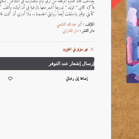
يُصاحب تلك الفترةِ المُرهقة من أرقِ وألمِ وتضارب في المشاعر , لكنني
فأكره كتابي ” الوليد ” لدرجةِ أشعر معها بالرغبةِ في أن أوئده وأتلفَ 
كآبتي نوفمبر واستبقت أيضاً روايتي الجديدة .. ولا أدري أن كُنت قادرا
المؤلف :
أثير عبدالله النشمي
دار النشر :
دار الفارابي
غير متوفر في المخزون
إضافة إلى رغباتي