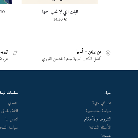
البنت التي لا تحب اسمها
10 دقائق و 38 ثانية في هذا العالم الغ
14,50
€
من بريمن – ألمانيا
تزويد 
أفضل الكتب العربية جاهزة للشحن الفوري
عروض 
حول
صفحات تهم
من هي ناي؟
حسابي
سياسة الخصوصية
قائمة رغباتي
الشروط والأحكام
اتصل بنا
الأسئلة الشائعة
سياسة الشحن
بصمتنا