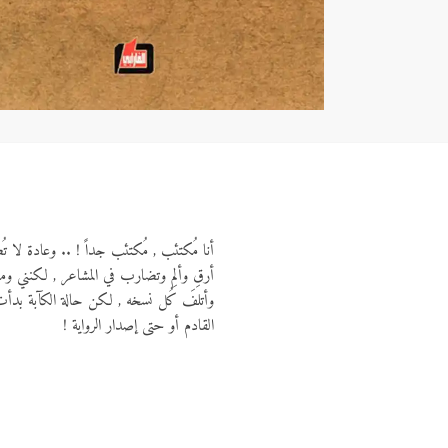
أنا مُكتئب , مُكتئب جداً ! .. وعادة لا تُ
أرقِ وألمِ وتضارب في المشاعر , لكنني وما 
وأتلفَ كُل نسخه , لكن حالة الكآبة بدأت م
القادم أو حتى إصدار الرواية !