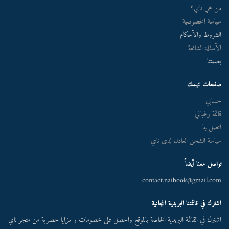
من هي ناي؟
سياسة الخصوصية
الشروط والأحكام
الأسئلة الشائعة
بصمتنا
صفحات تهمك
حسابي
قائمة رغباتي
اتصل بنا
سياسة الشحن العادل لدى ناي
تواصل معنا أيضاً
contact.naibook@gmail.com
اشترك في قائمتنا البريدية المجانية
اشترك في القائمة البريدية الخاصة بالموقع واحصل على خصومات و مزايا حصرية من متجر ناي