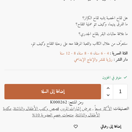
هل لقاح الحصبة يشبه لقاح الكزاز؟
ما الفرق بينهما، وكيف تتم عملية اللقاح؟
ما علاقة حالبات البقر بلقاح الجدري؟
سنتعرّف من خلال الكتاب واللعبة المرفقة معه على رحلة اللقاح وكيف تتم.
الفئة العمرية :
4 - 6 سنة
،
6 - 8 سنة
،
8 - 12 سنة
دار النشر :
رؤية للنشر والإنتاج الإبداعي
متوفر في المخزون
إضافة إلى السلة
رمز المنتج:
K000262
التصنيفات:
الأكثر مبيعاً
,
عرض إشارات المرور
,
قصص وكتب الأطفال والناشئة
,
مكتبة
الأطفال والناشئة
,
منتجات خصم العضوية 10%
A
إضافة إلى رغباتي
l