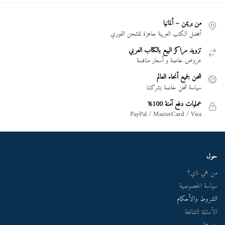
من بريمن – ألمانيا
أفضل الكتب العربية جاهزة للشحن الفوري
تزويد مراكز البيع بالكتاب العربي
عروض خاصة و أسعار منافسة
شحن لجميع أنحاء العالم
سياسة شحن خاصة بشركتنا
عمليات دفع آمنة 100%
PayPal / MasterCard / Visa
حول
من هي ناي؟
سياسة الخصوصية
الشروط والأحكام
الأسئلة الشائعة