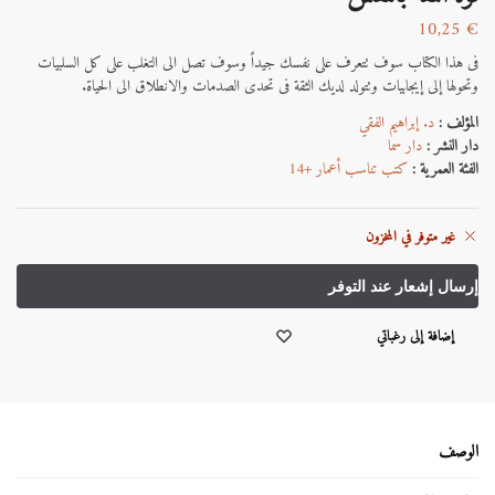
10,25
€
فى هذا الكتاب سوف تتعرف على نفسك جيداً وسوف تصل الى التغلب على كل السلبيات
وتحولها إلى إيجابيات وتتولد لديك الثقة فى تحدى الصدمات والانطلاق الى الحياة.
المؤلف :
د. إبراهيم الفقي
دار النشر :
دار سما
الفئة العمرية :
كتب تناسب أعمار +14
غير متوفر في المخزون
إضافة إلى رغباتي
الوصف