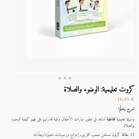
كروت تعليمية: الوضوء والصلاة
10,95
€
امرح وتعلّم!
وسيلة تعليمية
تفاعلية
تساعد في تطوير مهارات الأطفال وتنمية قدرتهم على فهم كيفية الوضوء
والصلاة
32 بطاقة كرتون مسلفن صعب التمزيق. إخراج ورسومات متميّزة وجذّابة.