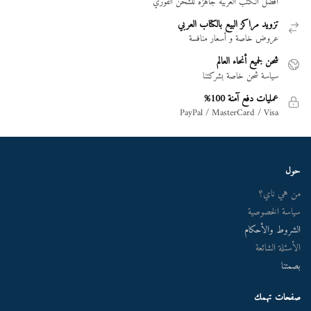
أفضل الكتب العربية جاهزة للشحن الفوري
تزويد مراكز البيع بالكتاب العربي
عروض خاصة و أسعار منافسة
شحن لجميع أنحاء العالم
سياسة شحن خاصة بشركتنا
عمليات دفع آمنة 100%
PayPal / MasterCard / Visa
حول
من هي ناي؟
سياسة الخصوصية
الشروط والأحكام
الأسئلة الشائعة
بصمتنا
صفحات تهمك