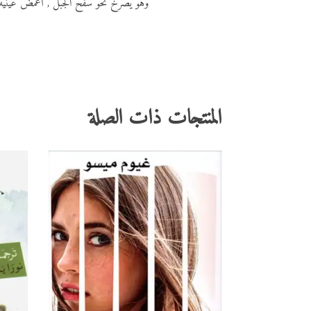
وهو يصرخ نحو سفح الجبل , أغمض عينيه ,
المنتجات ذات الصلة