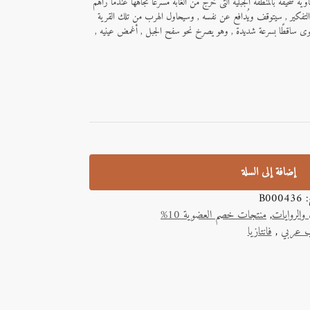
وية سحيقة بالمنطقة الجبلية التى خرج من الغابة مسرعًا تجاهها عندما رآهم
ن التفكير , سيتوقف ويُدافع عن نفسه , وسيحاول الهرب من تلك القرية
هوى ساقطًا بسرعة شديدة , وهو يصرخ نحو سفح الجبل , أغمض عينيه ,
إضافة إلى السلة
ج:
B000436
والروايات
,
منتجات خصم العضوية 10%
 عربي
,
فانتازيا