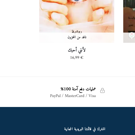
نافد من المخزون
لأنني أحبك
16,99
€
عمليات دفع آمنة 100%
PayPal / MasterCard / Visa
اشترك في قائمتنا البريدية المجانية