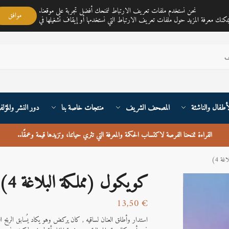
مكتبة ناي متجر لمبيع الكتب العربية تغطي خدمته جميع أنحاء القارة الأوربية والعالم
نحن نستخدم ملفات تعريف الارتباط لنمنحك أفضل تجربة على موقعنا.
موافق
أطفال والناشئة
المصحف الشريف
منتجات خاصة بنا
دور النشر والمؤلف
القراءة تمنحنا الفرصة لاكتساب الحكمة والمعرفة التي تثري حياتنا، وتزيدها قيمة وعمقًا
..
ة 4)
كويكول (مملكة البلاغة 4)
13,50
€
استدار وأطلق العنان لساقيه , كان يركض وهو يكاد يُسابق الريح ا