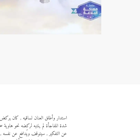
استدار وأطلق العنان لساقيه , كان يركض وه
شدة المفاجأة لم ينتبه لركضه نحو هاوية سحي
عن التفكير , سيتوقف ويُدافع عن نفسه , 