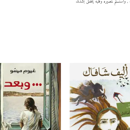
 واستسلم لمصيره وقلبه يخفق بشدة.