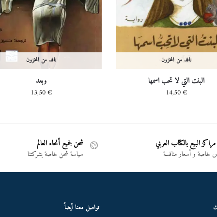
نافد من المخزون
نافد من المخزون
البنت التي لا تحب اسمها
وبعد
13,50
€
14,50
€
مراكز البيع بالكتاب العربي
شحن لجميع أنحاء العالم
خاصة و أسعار منافسة
سياسة شحن خاصة بشركتنا
ك
تواصل معنا أيضاً