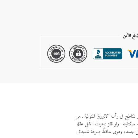
لدفع الآمن
تتناطح فى رأسه كالبروق المتوالية , من
به سيقتلونه , ولو قفز سيموت ! شُل عقله
ثقل جسده وهوى ساقطًا بسرعة شديدة ,