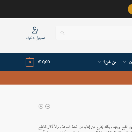
عربيٌّ أنا ..
تسجيل دخول
ين
من نحن؟
0,00
€
0
لتى تلفح وجهه , يكاد يخرج من إهابه من شدة السرعة , والأفكار تتناطح