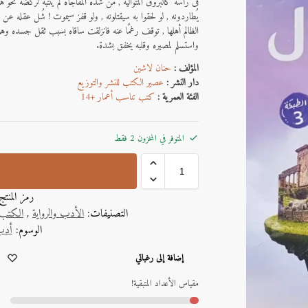
فى رأسه كالبروق المتوالية , من شدة المفاجأة لم ينتبه لركضه نحو ها
يُطاردونه , لو لحقوا به سيقتلونه , ولو قفز سيموت ! شُل عقله ع
الظالم أهلها , توقف رغمًا عنه فانزلقت ساقاه بسبب ثقل جسده و
واستسلم لمصيره وقلبه يخفق بشدة.
المؤلف :
حنان ﻻشين
دار النشر :
عصير الكتب للنشر والتوزيع
الفئة العمرية :
كتب تناسب أعمار +14
المتوفر في المخزون 2 فقط
رمز المنت
التصنيفات:
الأدب والرواية
,
الكتب 
الوسوم:
أدب
A
إضافة إلى رغباتي
l
t
مقياس الأعداد المتبقية!
e