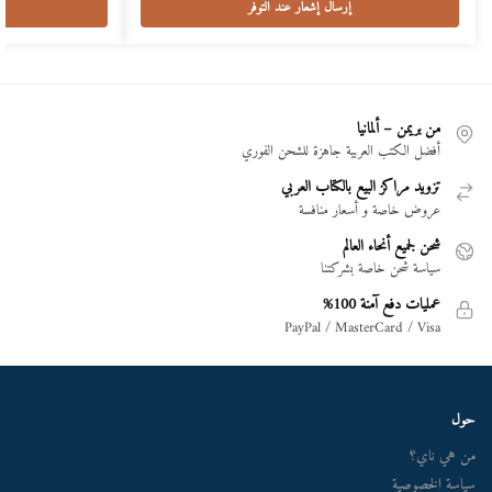
إرسال إشعار عند التوفر
من بريمن – ألمانيا
أفضل الكتب العربية جاهزة للشحن الفوري
تزويد مراكز البيع بالكتاب العربي
عروض خاصة و أسعار منافسة
شحن لجميع أنحاء العالم
سياسة شحن خاصة بشركتنا
عمليات دفع آمنة 100%
PayPal / MasterCard / Visa
حول
من هي ناي؟
سياسة الخصوصية