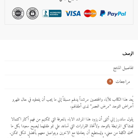
:
الوصف
تفاصيل المنتج
مراجعات
0
يُعد هذا الكتاب للآباء والمختصين مرشداً يدلهم مسبقاً إلي ما يجب أن يفعلوه في حال ظهرو
أعراض التوحد “مرض العصر” لدى أطفالهم.
يقول ساندرز إني أتمنى أن يزود هذا المرشد الاباء بالمعرفة التي تمكنهم من فهم أكثر اكتمالا
للمشاكل المرتبطة بالتوحد ولأتخاذ القرارات التي تساعد علي نمو
طفلهما ليصبح سعيدا بكل ما
تحمله الكلمة من معني، وليستطيع أن يتعاملة مع الاخرين ويتواصل معهم بأفضل شكل ممكن.