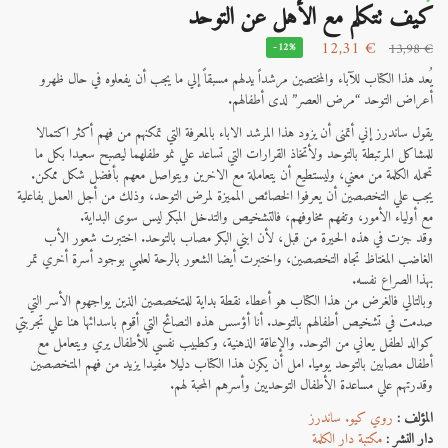
كيف تتكلم مع اﻷهل عن التوحد
12,31
€
13,98
€
-12%
يُعد هذا الكتاب للآباء والمختصين مرشداً يدلهم مسبقاً إلي ما يجب أن يفعلوه في حال ظهرو
أعراض التوحد “مرض العصر” لدى أطفالهم.
يقول ساندرز إني أتمنى أن يزود هذا المرشد الاباء بالمعرفة التي تمكنهم من فهم أكثر اكتمالا
للمشاكل المرتبطة بالتوحد ولأتخاذ القرارات التي تساعد علي نمو
طفلهما ليصبح سعيدا بكل ما
تحمله الكلمة من معني، وليستطيع أن يتعاملة مع الاخرين ويتواصل معهم بأفضل شكل ممكن.
يجب علي التخصصين أن يعرفوا الخصائص المميزة لمرض التوحد، وذلك من أجل العمل بفاعلية
مع أولياء الأمور، وتفهم مخاوفهم، فالتشخيص والتدخل المبكر ليس سوى البداية.
وقد جزت في هذه الحيرة من قبل، لأن ابني البكر مصاب بالتوحد. اختبرت شعور الأب
الغاضب المغتاظ تجاه التخصصين، واختبرت أيضا الشعور بالرحة لعلمي بوجود أسرة أخري تمر
بهذا الصراع نفسه.
وبالتالي فالغرض من هذا الكتاب هو أعطاء نقطة بداية للمتخصصين الذين يواجهوم الأسر التي
صدمت في تشخيص أطفالهم بالتوحد. أنا أؤسس هذه النصائح التي أقوم باسدائها هنا علي تجربتي
كوالد لطفل يعاني من التوحد. والإعاقة الذهنية، وكطبيب نفسي للأطفال يري ويتعامل مع
أطفال مصابين بالتوحد يوميا. امل أن يكزن هذا الكتاب دليلا مفيدا يزيد من فهم المتخصصين
وقدرتهم علي مساعدة الأطفال التوحديين وأسرهم المحبة لهم.
المؤلف :
روي كيو. ساندرز
دار النشر :
مكتبة دار الكلمة