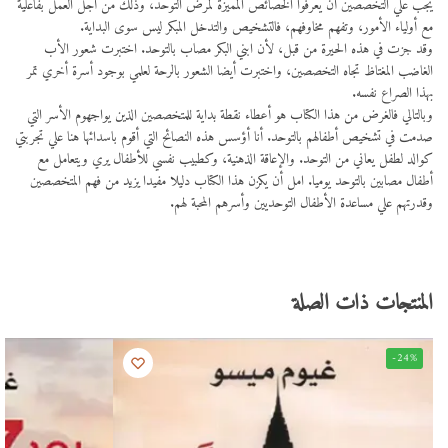
يجب علي التخصصين أن يعرفوا الخصائص المميزة لمرض التوحد، وذلك من أجل العمل بفاعلية
مع أولياء الأمور، وتفهم مخاوفهم، فالتشخيص والتدخل المبكر ليس سوى البداية.
وقد جزت في هذه الحيرة من قبل، لأن ابني البكر مصاب بالتوحد. اختبرت شعور الأب
الغاضب المغتاظ تجاه التخصصين، واختبرت أيضا الشعور بالرحة لعلمي بوجود أسرة أخري تمر
بهذا الصراع نفسه.
وبالتالي فالغرض من هذا الكتاب هو أعطاء نقطة بداية للمتخصصين الذين يواجهوم الأسر التي
صدمت في تشخيص أطفالهم بالتوحد. أنا أؤسس هذه النصائح التي أقوم باسدائها هنا علي تجربتي
كوالد لطفل يعاني من التوحد. والإعاقة الذهنية، وكطبيب نفسي للأطفال يري ويتعامل مع
أطفال مصابين بالتوحد يوميا. امل أن يكزن هذا الكتاب دليلا مفيدا يزيد من فهم المتخصصين
وقدرتهم علي مساعدة الأطفال التوحديين وأسرهم المحبة لهم.
المنتجات ذات الصلة
-24%