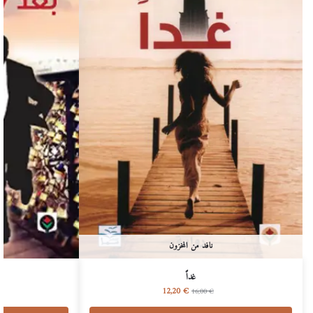
نافد من المخزون
غداً
12,20
€
16,00
€