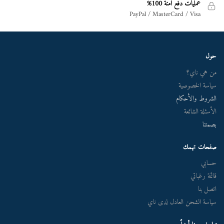
عمليات دفع آمنة 100%
PayPal / MasterCard / Visa
حول
من هي ناي؟
سياسة الخصوصية
الشروط والأحكام
الأسئلة الشائعة
بصمتنا
صفحات تهمك
حسابي
قائمة رغباتي
اتصل بنا
سياسة الشحن العادل لدى ناي