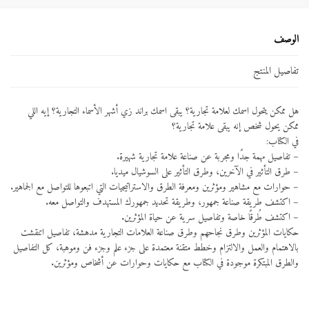
الوصف
تفاصيل المنتج
هل ممكن يتحول اسمك لعلامة تجارية؟ يبقى اسمك براند زي أشهر الأسماء التجارية؟ إيه اللي
ممكن يحول شخص إنه يبقى علامة تجارية؟
في الكتاب:
– تفاصيل مهمة جدًا ومجربة عن صناعة علامة تجارية شهيرة.
– طرق التأثير في الآخرين، وطرق التأثير على السوشيال ميديا.
– حوارات مع مشاهير ومؤثرين ومعرفة الطرق والاستراتيجيات التي اتبعوها للتواصل مع الجماهير.
– اكتشف طريقة صناعة جمهور، وطريقة تحديد جمهورك المستهدف والتواصل معه.
– اكتشف طُرقًا خاصة وتفاصيل سرية عن حياة المؤثرين.
حكايات المؤثرين وطرق نجاحهم وطرق صناعة العلامات التجارية مدهشة، تفاصيل اتنقشت
بالاهتمام والعمل والالتزام وخطط متقنة معتمدة على جزء علم وجزء فن وموهبة، كل التفاصيل
والطرق المبتكرة موجودة في الكتاب مع حكايات وحوارات عن أشخاص ومؤثرين.