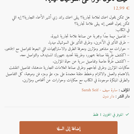
12,99
€
هل ممكن يتحول اسمك لعلامة تجارية؟ يبقى اسمك براند زي أشهر الأسماء التجارية؟ إيه اللي
ممكن يحول شخص إنه يبقى علامة تجارية؟
في الكتاب:
– تفاصيل مهمة جدًا ومجربة عن صناعة علامة تجارية شهيرة.
– طرق التأثير في الآخرين، وطرق التأثير على السوشيال ميديا.
– حوارات مع مشاهير ومؤثرين ومعرفة الطرق والاستراتيجيات التي اتبعوها للتواصل مع الجماهير.
– اكتشف طريقة صناعة جمهور، وطريقة تحديد جمهورك المستهدف والتواصل معه.
– اكتشف طُرقًا خاصة وتفاصيل سرية عن حياة المؤثرين.
حكايات المؤثرين وطرق نجاحهم وطرق صناعة العلامات التجارية مدهشة، تفاصيل اتنقشت
بالاهتمام والعمل والالتزام وخطط متقنة معتمدة على جزء علم وجزء فن وموهبة، كل التفاصيل
والطرق المبتكرة موجودة في الكتاب مع حكايات وحوارات عن أشخاص ومؤثرين.
المؤلف :
سارة سيف - Sarah Seif
دار النشر :
دار دون
المتوفر في المخزون 1 فقط
إضافة إلى السلة