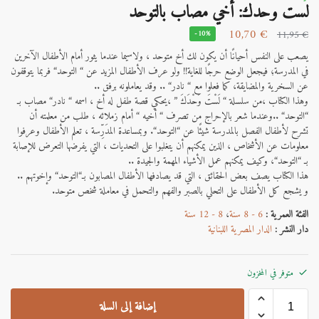
لست وحدك: أخي مصاب بالتوحد
10,70
€
11,95
€
-10%
يصعب على النفس أحيانًا أن يكون لك أخ متوحد ، ولاسيما عندما يثور أمام الأطفال الآخرين
في المدرسة؛ فيجعل الوضع حرجًا للغاية!! ولو عرف الأطفال المزيد عن “ التوحد“ فربما يتوقفون
عن السخرية والمضايقة، كما فعلوا مع “ نادر“ .. وقد يعاملونه برفق ..
وهذا الكتاب ،من سلسلة “ لَسْتَ وَحْدَكَ ” ،يحكي قصة طفل له أخ ، اسمه “ نادر“ مصاب بـ
“التوحد“ ..وعندما شعر بالإحراج من تصرف “ أخيه “ أمام زملائه ، طلب من معلمته أن
تشرح لأطفال الفصل بالمدرسة شيئًا عن “التوحد“. وبمساعدة المدَرِّسة ، تعلم الأطفال وعرفوا
معلومات عن الأشخاص ، الذين يمكنهم أن يتغلبوا على التحديات ، التي يفرضها التعرض للإصابة
بـ “التوحد“، وكيف يمكنهم عمل الأشياء المهمة والجيدة ..
هذا الكتاب يصف بعض الحقائق ، التي قد يصادفها الأطفال المصابون بـ“التوحد“ وإخوتهم ..
و يشجع كل الأطفال على التحلي بالصبر والفهم والتحمل في معاملة شخص متوحد.
الفئة العمرية :
6 - 8 سنة
،
8 - 12 سنة
دار النشر :
الدار المصرية اللبنانية
متوفر في المخزون
إضافة إلى السلة