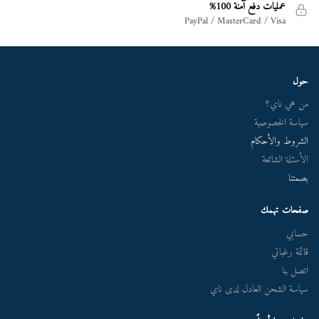
عمليات دفع آمنة 100%
PayPal / MasterCard / Visa
حول
من هي ناي؟
سياسة الخصوصية
الشروط والأحكام
الأسئلة الشائعة
بصمتنا
صفحات تهمك
حسابي
قائمة رغباتي
اتصل بنا
سياسة الشحن العادل لدى ناي