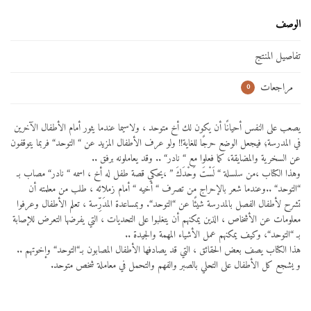
الوصف
تفاصيل المنتج
مراجعات
0
يصعب على النفس أحيانًا أن يكون لك أخ متوحد ، ولاسيما عندما يثور أمام الأطفال الآخرين
في المدرسة؛ فيجعل الوضع حرجًا للغاية!! ولو عرف الأطفال المزيد عن “ التوحد“ فربما يتوقفون
عن السخرية والمضايقة، كما فعلوا مع “ نادر“ .. وقد يعاملونه برفق ..
وهذا الكتاب ،من سلسلة “ لَسْتَ وَحْدَكَ ” ،يحكي قصة طفل له أخ ، اسمه “ نادر“ مصاب بـ
“التوحد“ ..وعندما شعر بالإحراج من تصرف “ أخيه “ أمام زملائه ، طلب من معلمته أن
تشرح لأطفال الفصل بالمدرسة شيئًا عن “التوحد“. وبمساعدة المدَرِّسة ، تعلم الأطفال وعرفوا
معلومات عن الأشخاص ، الذين يمكنهم أن يتغلبوا على التحديات ، التي يفرضها التعرض للإصابة
بـ “التوحد“، وكيف يمكنهم عمل الأشياء المهمة والجيدة ..
هذا الكتاب يصف بعض الحقائق ، التي قد يصادفها الأطفال المصابون بـ“التوحد“ وإخوتهم ..
و يشجع كل الأطفال على التحلي بالصبر والفهم والتحمل في معاملة شخص متوحد.