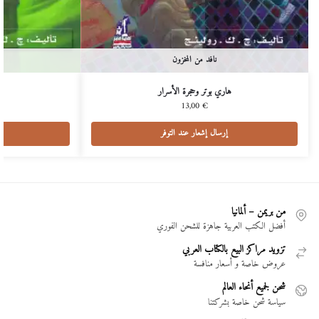
نافد من المخزون
هاري بوتر وحجرة اﻷسرار
ها
13,00
€
إرسال إشعار عند التوفر
من بريمن – ألمانيا
أفضل الكتب العربية جاهزة للشحن الفوري
تزويد مراكز البيع بالكتاب العربي
عروض خاصة و أسعار منافسة
شحن لجميع أنحاء العالم
سياسة شحن خاصة بشركتنا