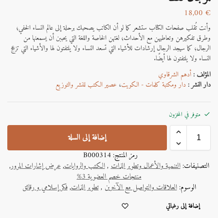
18,00
€
وأنت تُقلب صفحات الكتاب ستشعر كما لو أن الكاتب يصحبك برحلة إلى عالم النساء الخفي؛
وطرق تفكيرهن وتعاطيهن مع الأحداث؛ لغتهن الخاصة واللغة التي يحببن أن يسمعنها من
الرجال؛ كما سيجد الرجال إرشادات للأشياء التي تسعد النساء ولا يلتفتون لها والأشياء التي تزعج
النساء ولا يلتفتون لها أيضًا.
المؤلف :
أدهم الشرقاوي
دار النشر :
دار ومكتبة كلمات - الكويت
،
عصير الكتب للنشر والتوزيع
متوفر في المخزون
إضافة إلى السلة
رمز المنتج:
B000314
التصنيفات:
التنمية والأعمال وتطوير الذات
,
الكتب والروايات
,
عرض إشارات المرور
,
منتجات خصم العضوية 3%
الوسوم:
العلاقات والتواصل مع الآخرين
,
تطوير الذات
,
فكر إسلامي و رقائق
A
إضافة إلى رغباتي
l