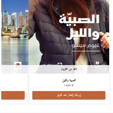
نافد من المخزون
الصبية والليل
14,02
€
إرسال إشعار عند التوفر