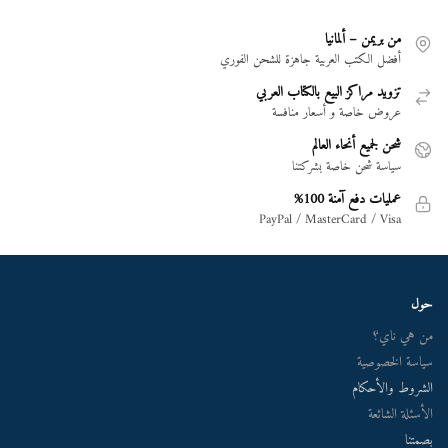
من بريمن – ألمانيا
أفضل الكتب العربية جاهزة للشحن الفوري
تزويد مراكز البيع بالكتاب العربي
عروض خاصة و أسعار منافسة
شحن لجميع أنحاء العالم
سياسة شحن خاصة بشركتنا
عمليات دفع آمنة 100%
PayPal / MasterCard / Visa
حول
من هي ناي؟
سياسة الخصوصية
الشروط والأحكام
الأسئلة الشائعة
بصمتنا