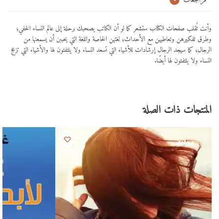
مراجعات
وأنت تُقلب صفحات الكتاب ستشعر كما لو أن الكاتب يصحبك برحلة إلى عالم النساء الخفي؛
وطرق تفكيرهن وتعاطيهن مع الأحداث؛ لغتهن الخاصة واللغة التي يحببن أن يسمعنها من
الرجال؛ كما سيجد الرجال إرشادات للأشياء التي تسعد النساء ولا يلتفتون لها والأشياء التي تزعج
النساء ولا يلتفتون لها أيضًا.
المنتجات ذات الصلة