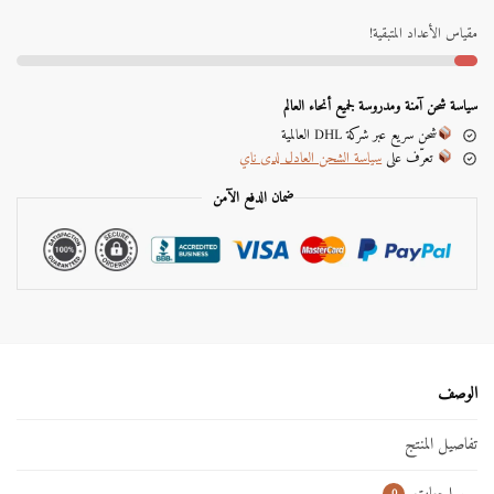
t
e
مقياس الأعداد المتبقية!
r
n
a
سياسة شحن آمنة ومدروسة لجميع أنحاء العالم
t
شحن سريع عبر شركة DHL العالمية
i
تعرّف على
سياسة الشحن العادل لدى ناي
v
e
ضمان الدفع الآمن
:
الوصف
تفاصيل المنتج
0