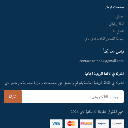
صفحات تهمك
حسابي
قائمة رغباتي
اتصل بنا
سياسة الشحن العادل لدى ناي
تواصل معنا أيضاً
contact.naibook@gmail.com
اشترك في قائمتنا البريدية المجانية
اشترك في القائمة البريدية الخاصة بالموقع واحصل على خصومات و مزايا حصرية من متجر ناي
جميع الحقوق محفوظة © مكتبة ناي 2026