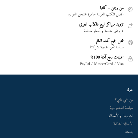
من بريمن – ألمانيا
أفضل الكتب العربية جاهزة للشحن الفوري
تزويد مراكز البيع بالكتاب العربي
عروض خاصة و أسعار منافسة
شحن لجميع أنحاء العالم
سياسة شحن خاصة بشركتنا
عمليات دفع آمنة 100%
PayPal / MasterCard / Visa
حول
من هي ناي؟
سياسة الخصوصية
الشروط والأحكام
الأسئلة الشائعة
بصمتنا