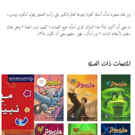
نور فتاة صغيرة تسأل أسئلة كثيرة يحيرها العالم الكبير وفي رأسها الصغير يجول الكون ويدور..
ما معنى أن أكون بنتاً؟ هذا السؤال الذي تسأله جميع الفتيات ! كيف تبدو الحياة ؟ وهل هناك
سقف لأحلام البنات ؟ نور تسأل ، فهل ستفهم معنى أن تكون بنتاً؟!..
المنتجات ذات الصلة