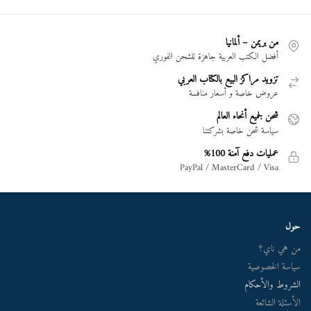
من بريمن – ألمانيا
أفضل الكتب العربية جاهزة للشحن الفوري
تزويد مراكز البيع بالكتاب العربي
عروض خاصة و أسعار منافسة
شحن لجميع أنحاء العالم
سياسة شحن خاصة بشركتنا
عمليات دفع آمنة 100%
PayPal / MasterCard / Visa
حول
من هي ناي؟
سياسة الخصوصية
الشروط والأحكام
الأسئلة الشائعة