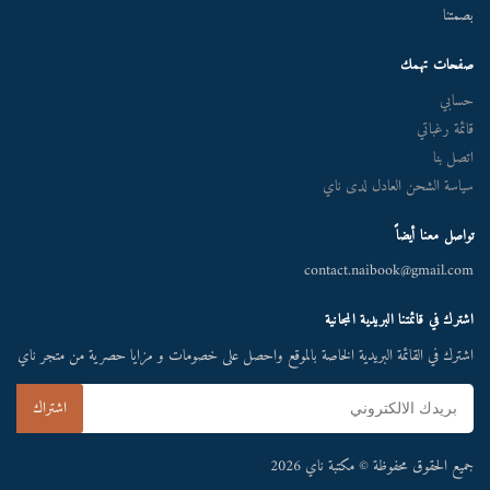
بصمتنا
صفحات تهمك
حسابي
قائمة رغباتي
اتصل بنا
سياسة الشحن العادل لدى ناي
تواصل معنا أيضاً
contact.naibook@gmail.com
اشترك في قائمتنا البريدية المجانية
اشترك في القائمة البريدية الخاصة بالموقع واحصل على خصومات و مزايا حصرية من متجر ناي
جميع الحقوق محفوظة © مكتبة ناي 2026