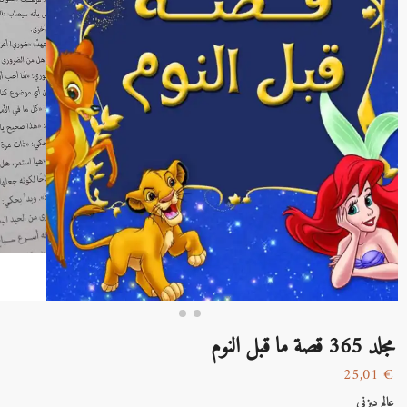
مجلد 365 قصة ما قبل النوم
25,01
€
عالم ديزني