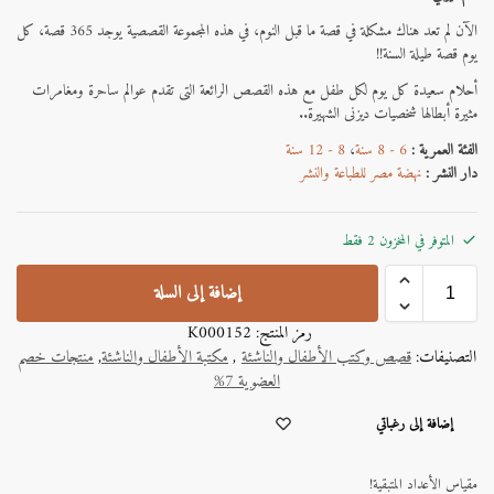
الآن لم تعد هناك مشكلة في قصة ما قبل النوم، في هذه المجموعة القصصية يوجد 365 قصة، كل
يوم قصة طيلة السنة!!
أحلام سعيدة كل يوم لكل طفل مع هذه القصص الرائعة التى تقدم عوالم ساحرة ومغامرات
مثيرة أبطالها شخصيات ديزنى الشهيرة..
الفئة العمرية :
6 - 8 سنة
،
8 - 12 سنة
دار النشر :
نهضة مصر للطباعة والنشر
المتوفر في المخزون 2 فقط
إضافة إلى السلة
رمز المنتج:
K000152
التصنيفات:
قصص وكتب الأطفال والناشئة
,
مكتبة الأطفال والناشئة
,
منتجات خصم
العضوية 7%
A
إضافة إلى رغباتي
l
t
e
مقياس الأعداد المتبقية!