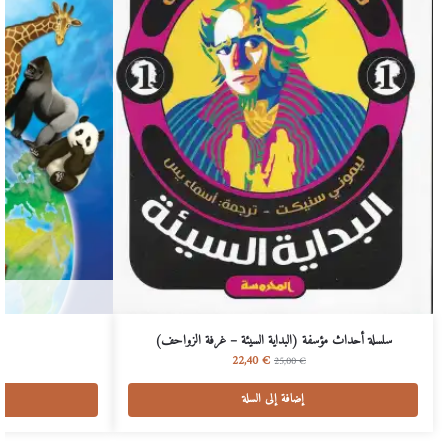
سلسلة أحداث مؤسفة (البداية السيئة – غرفة الزواحف)
أ
22,40
€
25,00
€
إضافة إلى السلة