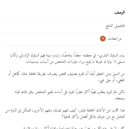
الوصف
تفاصيل المنتج
مراجعات
0
يبدو السلوك البشري– في معظمه- معقدًا وغامضًا.. وتبدو مهمة فهم السلوك الإنساني وكأنها
مسعىَ لا نهاية له لمعرفة ما يقبع وراء خيارات الشخص من أسباب ومسببات.
من السهل ومن الخطير أيضًا أن تقوم بتصنيف شخص يتصرف بطريقة مختلفة عنك كجاهل أو
مخطيء أو حتى غبي،
لكن عالم اليوم يتطلب فهمًا أكثر تطورًا نقوم على أساسه بتقييم الشخص وفق نقاط قوته
وضعفه.
هذا كتاب عن الأنماط المختلفة للبشر، كيف تفهم نفسك وتفهم الآخرين، لتتمكن في النهاية من
التعامل مع من حولك بشكل أفضل وأكثر فاعلية؟
كتاب لا غنى عنه لكل من يبحث عن حياة اجتماعية وعملية أكثر سهولة وسلاسة.