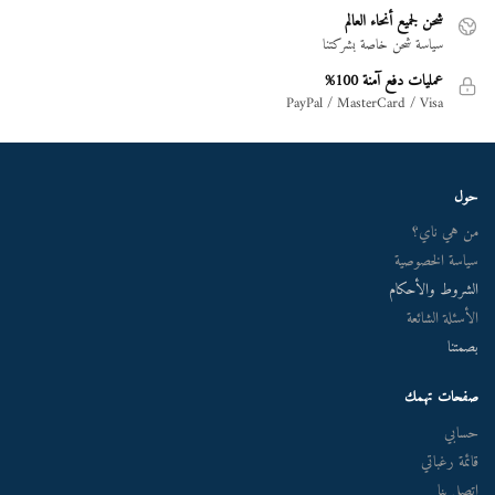
شحن لجميع أنحاء العالم
سياسة شحن خاصة بشركتنا
عمليات دفع آمنة 100%
PayPal / MasterCard / Visa
حول
من هي ناي؟
سياسة الخصوصية
الشروط والأحكام
الأسئلة الشائعة
بصمتنا
صفحات تهمك
حسابي
قائمة رغباتي
اتصل بنا