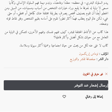
يبدو السلوك البشري– في معظمه- معقدًا وغامضًا.. وتبدو مهمة فهم السلوك الإنساني وكأنها
مسعىَ لا نهاية له لمعرفة ما يقبع وراء خيارات الشخص من أسباب ومسببات. من السهل ومن
الخطير أيضًا أن تقوم بتصنيف شخص يتصرف بطريقة مختلفة عنك كجاهل أو مخطيء أو حتى
غبي، لكن عالم اليوم يتطلب فهمًا أكثر تطورًا نقوم على أساسه بتقييم الشخص وفق نقاط قوته
وضعفه.
هذا كتاب عن الأنماط المختلفة للبشر، كيف تفهم نفسك وتفهم الآخرين، لتتمكن في النهاية من
التعامل مع من حولك بشكل أفضل وأكثر فاعلية؟
كتاب لا غنى عنه لكل من يبحث عن حياة اجتماعية وعملية أكثر سهولة وسلاسة.
المؤلف :
توماس إريكسون
دار النشر :
صفصافة للنشر والتوزيع
غير متوفر في المخزون
إضافة إلى رغباتي