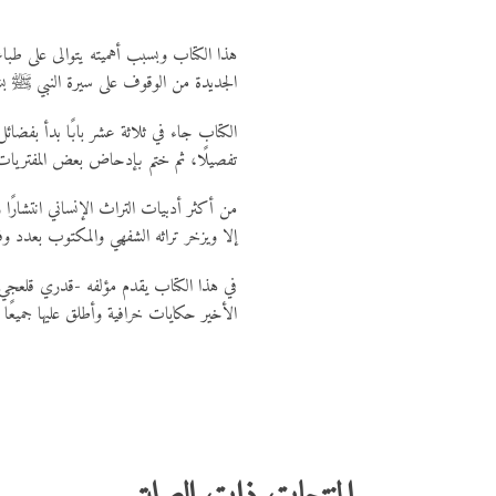
هذا الكتاب وبسبب أهميته يتوالى على طباعت
الجديدة من الوقوف على سيرة النبي ﷺ بش
الكتاب جاء في ثلاثة عشر بابًا بدأ بفضا
تفصيلًا، ثم ختم بإدحاض بعض المفتريات علي
من أكثر أدبيات التراث الإنساني انتشارًا وا
إلا ويزخر تراثه الشفهي والمكتوب بعدد وف
في هذا الكتاب يقدم مؤلفه -قدري قلعج
الأخير حكايات خرافية وأطلق عليها جميعًا