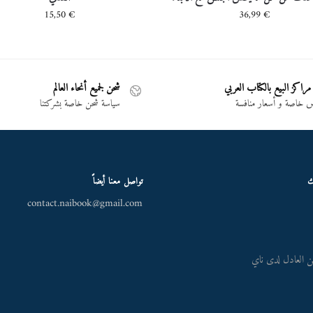
15,50
€
36,99
€
مراكز البيع بالكتاب العربي
شحن لجميع أنحاء العالم
خاصة و أسعار منافسة
سياسة شحن خاصة بشركتنا
ك
تواصل معنا أيضاً
contact.naibook@gmail.com
 العادل لدى ناي