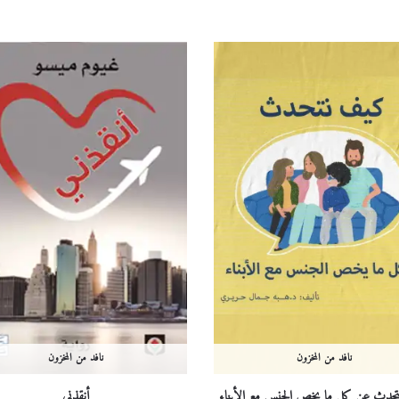
نافد من المخزون
نافد من المخزون
حدث عن كل ما يخص الجنس مع الأبناء
أنقذني