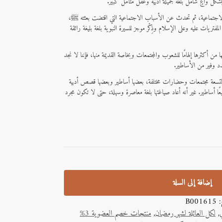
شكل واعٍ شامل بلغة جميلة أدبية وعقل متأمل كبير.
ة والاجتماعية، ثم تحدث عن الأسباب الاجتماعية التي اقتضت بعثته ﷺ،
يات عليه وعلى الإسلام وذِكْر موجز للسيرة النبوية بلغة بليغة رائقة
ها من أكثرها إلهامًا للشعوب والمجتمعات وبخاصة القديمة منها، فإننا لا نجد
دد وفير من الأساطير.
تسعة مجتمعات وحضارات مختلفة، بعضها أساطير وبعضها قصص أدبية
أساطير. غير أنه أعاد صياغتها بلغة معاصرة وسهلة، حتى لا تكون مجرد
إضافة إلى السلة
ج:
B001615
,
لكل العائلة لشهر رمضان
,
منتجات خصم العضوية 3%