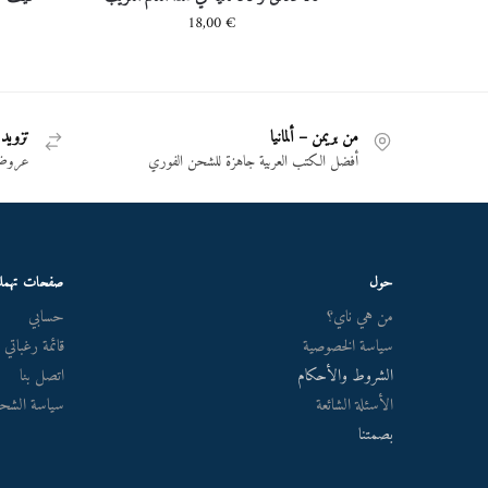
18,00
€
من بريمن – ألمانيا
تزويد 
أفضل الكتب العربية جاهزة للشحن الفوري
عروض 
حول
صفحات تهم
من هي ناي؟
حسابي
سياسة الخصوصية
قائمة رغباتي
الشروط والأحكام
اتصل بنا
الأسئلة الشائعة
سياسة الشحن
بصمتنا