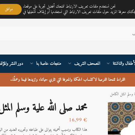
مكتبة ناي متجر لمبيع الكتب العربية تغطي خدمته جميع أنحاء القارة الأوربية والعالم
نحن نستخدم ملفات تعريف الارتباط لنمنحك أفضل تجربة على موقعنا.
موافق
أطفال والناشئة
المصحف الشريف
منتجات خاصة بنا
دور النشر والمؤلف
القراءة تمنحنا الفرصة لاكتساب الحكمة والمعرفة التي تثري حياتنا، وتزيدها قيمة وعمقًا
..
ة وسلم المثل الكامل
محمد صلى الله علية وسلم المث
16,99
€
هذا الكتاب وبسبب أهميته يتوالى على طباعته وتحريره العديد من الب