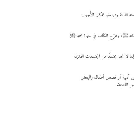
 الثالثة ودراستها لتمكين الأجيال
بعثته ﷺ، وعرَّج الكتاب في حياة محمد ﷺ
ننا لا نجد مجتمعًا من المجتمعات القديمة
صص أدبية أو قصص أطفال والبعض
ص القديمة.