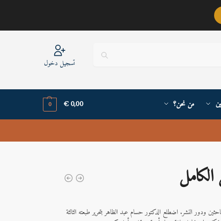
عربيٌّ أنا ..
تسجيل دخول
ين
من نحن؟
0,00
€
0
ل الكامل
احثين ودور النشر. اضطلع الدكتور حسام عبد الظاهر بتحرير طبعته الثالثة