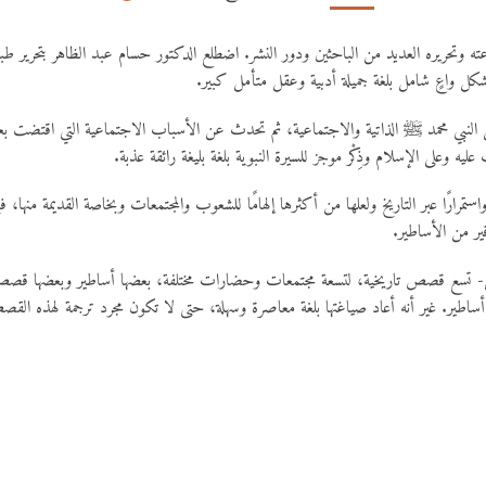
ه وتحريره العديد من الباحثين ودور النشر. اضطلع الدكتور حسام عبد الظاهر بتحرير طبعته
كل واعٍ شامل بلغة جميلة أدبية وعقل متأمل كبير.
ئل النبي محمد ﷺ الذاتية والاجتماعية، ثم تحدث عن الأسباب الاجتماعية التي اقتضت 
ه وعلى الإسلام وذِكْر موجز للسيرة النبوية بلغة بليغة رائقة عذبة.
ستمرارًا عبر التاريخ ولعلها من أكثرها إلهامًا للشعوب والمجتمعات وبخاصة القديمة منها، فإ
ير من الأساطير.
ي- تسع قصص تاريخية، لتسعة مجتمعات وحضارات مختلفة، بعضها أساطير وبعضها ق
 أساطير. غير أنه أعاد صياغتها بلغة معاصرة وسهلة، حتى لا تكون مجرد ترجمة لهذه القص