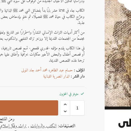
ودراستها لتمكين الأجيال الجديدة من الوقوف على سيرة النبي ﷺ ب
الكتاب جاء في ثلاثة عشر بابًا بدأ بفضائل النبي محمد ﷺ الذاتي
وعرَّج الكتاب في حياة محمد ﷺ تفصيلًا، ثم ختم بإدحاض بعض المفتر
عذبة.
من أكثر أدبيات التراث الإنساني انتشارًا واستمرارًا عبر التاريخ ولعل
مجتمعًا من المجتمعات القديمة إلا ويزخر تراثه الشفهي والمكتوب بع
في هذا الكتاب يقدم مؤلفه -قدري قلعجي- تسع قصص تاريخية، ل
أو قصص أطفال والبعض الأخير حكايات خرافية وأطلق عليها جميعًا 
ترجمة لهذه القصص القديمة.
المؤلف :
حسام عبد الظاهر
،
محمد أحمد جاد المولى
دار النشر :
الدار المصرية اللبنانية
متوفر في المخزون
رمز المنت
التصنيفات:
الكتب والروايات
,
تراث وفكر إسلامي