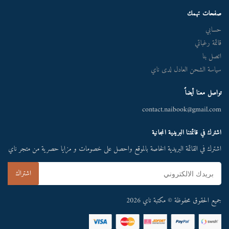
صفحات تهمك
حسابي
قائمة رغباتي
اتصل بنا
سياسة الشحن العادل لدى ناي
تواصل معنا أيضاً
contact.naibook@gmail.com
اشترك في قائمتنا البريدية المجانية
اشترك في القائمة البريدية الخاصة بالموقع واحصل على خصومات و مزايا حصرية من متجر ناي
جميع الحقوق محفوظة © مكتبة ناي 2026