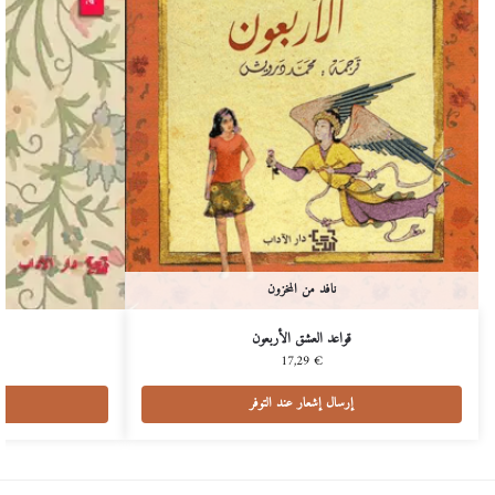
نافد من المخزون
قواعد العشق الأربعون
17,29
€
إرسال إشعار عند التوفر