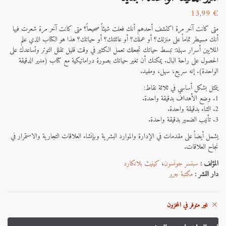
13,99
€
متى كانت آخر مرة اكتشف أحدهم أنك فعلت شيئاً صحيحاً؟ متى كانت آخر مرة شعرت فيها
أنك مسيطر تماماً على منزلك؟ أو عملك؟ أو عائلتك؟ أو حياتك؟ هذا هو الكتاب الذي علم
الملايين أسرار سهلة: تبسط حياتك تجعلك تعمل الكثير في وقت قليل تقلل التوتر وتساعدك على
الحصول على راحة البال. يمكنك أن تغير حياتك بصورة دراماتيكية مع كتاب (مدير الدقيقة
الواحدة). إنه سريع، سهل، ومفيد.
يتمثل بشكل أساسي في ثلاثة نقاط:
1. وضع الأهداف بدقيقة واحدة.
2. الثناء بدقيقة واحدة.
3. تأنيب الضمير بدقيقة واحدة.
يشمل أيضاً على مقدمات في الإدارة والموارد البشرية وبإنشاء العلاقات التجارية والاستمرار في
نجاح العلاقات.
المؤلف :
سبنسر جونسون
،
كينيث بلانكارد
دار النشر :
مكتبة جرير
غير متوفر في المخزون