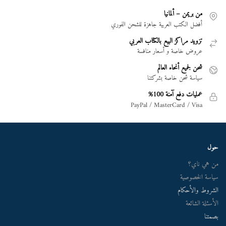
من بريمن – ألمانيا
أفضل الكتب العربية جاهزة للشحن الفوري
تزويد مراكز البيع بالكتاب العربي
عروض خاصة و أسعار منافسة
شحن لجميع أنحاء العالم
سياسة شحن خاصة بشركتنا
عمليات دفع آمنة 100%
PayPal / MasterCard / Visa
حول
من هي ناي؟
سياسة الخصوصية
الشروط والأحكام
الأسئلة الشائعة
بصمتنا