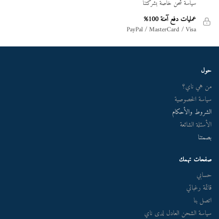
سياسة شحن خاصة بشركتنا
عمليات دفع آمنة 100%
PayPal / MasterCard / Visa
حول
من هي ناي؟
سياسة الخصوصية
الشروط والأحكام
الأسئلة الشائعة
بصمتنا
صفحات تهمك
حسابي
قائمة رغباتي
اتصل بنا
سياسة الشحن العادل لدى ناي