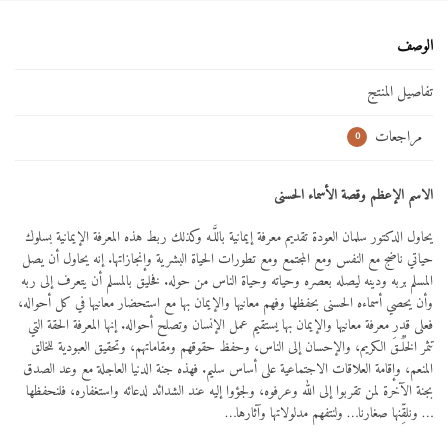
الوصف
تفاصيل المنتج
مراجعات
0
الاسم الإعظم وقصة الأسماء الحسنى
يحاول الدكتور سلمان العودة تقديم معرفة إيمانية باللَّـه وكذلك ربط هذه المعرفة الإيمانية بسلوك
حياتي ناضج مع النفس ومع المجتمع ومع تطورات الحياة البشرية وإنجازاتها. إنه يحاول أن يصل
المسلم بربه ودينه ليصله بعصره وحياته وحياة الناس من حوله. فخليق بالمسلم أن يتعرف إلى ربه
وأن يحصي أسماءه الحسنى بحفظها وفهم معانيها والإيمان بها مع استحضار معانيها في كل أحواله،
فعلى قدر معرفة معانيها والإيمان بها يستقيم عمل الإنسان وتصلح أحواله. إنها المعرفة الحقة التي
تثمر الخُلُـقَ الكريم، والإحسان إلى الناس، وحفظ حقوقهم ومقاماتهم، وتحقيق العبودية للخالق
المنعم، وإقامة العلاقات الاجتماعية على أساس سليم. فهذه جنة الدنيا العاجلة مع وعد الصدق
بجنة الآخرة لمن تقربوا إلى الله وعرفوه، ولجؤوا إليه عند الشدائد لدعائه واستغفاره، فلنحفظها
… ونلقِّنها صغارنا… ولنتفهم مدلولاتها وآثارها…