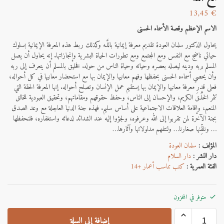
13,45
€
الاسم الإعظم وقصة الأسماء الحسنى
يحاول الدكتور سلمان العودة تقديم معرفة إيمانية باللَّـه وكذلك ربط هذه المعرفة الإيمانية بسلوك
حياتي ناضج مع النفس ومع المجتمع ومع تطورات الحياة البشرية وإنجازاتها. إنه يحاول أن يصل
المسلم بربه ودينه ليصله بعصره وحياته وحياة الناس من حوله. فخليق بالمسلم أن يتعرف إلى ربه
وأن يحصي أسماءه الحسنى بحفظها وفهم معانيها والإيمان بها مع استحضار معانيها في كل أحواله،
فعلى قدر معرفة معانيها والإيمان بها يستقيم عمل الإنسان وتصلح أحواله. إنها المعرفة الحقة التي
تثمر الخُلُـقَ الكريم، والإحسان إلى الناس، وحفظ حقوقهم ومقاماتهم، وتحقيق العبودية للخالق
المنعم، وإقامة العلاقات الاجتماعية على أساس سليم. فهذه جنة الدنيا العاجلة مع وعد الصدق
بجنة الآخرة لمن تقربوا إلى الله وعرفوه، ولجؤوا إليه عند الشدائد لدعائه واستغفاره، فلنحفظها
… ونلقِّنها صغارنا… ولنتفهم مدلولاتها وآثارها…
المؤلف :
سلمان العودة
دار النشر :
دار السلام
الفئة العمرية :
كتب تناسب أعمار +14
متوفر في المخزون
إضافة إلى السلة