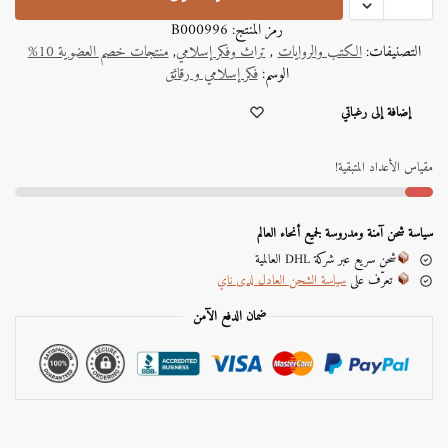
رمز المنتج:
B000996
التصنيفات:
الكتب والروايات
,
تراث وفكر إسلامي
,
منتجات خصم العضوية 10%
الوسم:
فكر إسلامي و رقائق
A
إضافة إلى رغباتي
l
t
e
مقياس الأعداد المتبقية!
r
n
a
سياسة شحن آمنة ومدروسة لجميع أنحاء العالم
t
شحن سريع عبر شركة DHL العالمية
i
تعرّف على
سياسة الشحن العادل لدى ناي
v
e
ضمان الدفع الآمن
: