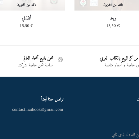
نافد من المخزون
نافد من المخزون
وبعد
أنقذني
15,50
€
13,50
€
مراكز البيع بالكتاب العربي
شحن لجميع أنحاء العالم
خاصة و أسعار منافسة
سياسة شحن خاصة بشركتنا
ك
تواصل معنا أيضاً
contact.naibook@gmail.com
 العادل لدى ناي