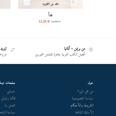
نافد من المخزون
غداً
12,20
€
16,00
€
من بريمن – ألمانيا
تزويد 
أفضل الكتب العربية جاهزة للشحن الفوري
عروض 
حول
صفحات تهم
من هي ناي؟
حسابي
سياسة الخصوصية
قائمة رغباتي
الشروط والأحكام
اتصل بنا
الأسئلة الشائعة
سياسة الشحن