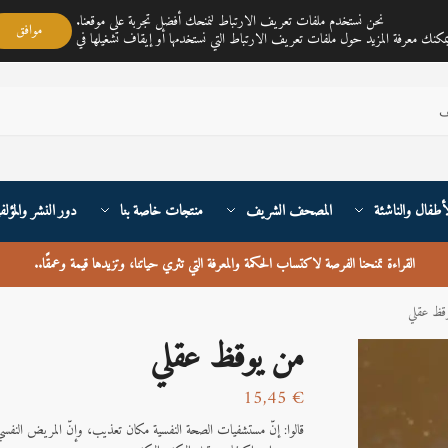
مكتبة ناي متجر لمبيع الكتب العربية تغطي خدمته جميع أنحاء القارة الأوربية والعالم
نحن نستخدم ملفات تعريف الارتباط لنمنحك أفضل تجربة على موقعنا.
موافق
أطفال والناشئة
المصحف الشريف
منتجات خاصة بنا
دور النشر والمؤلف
القراءة تمنحنا الفرصة لاكتساب الحكمة والمعرفة التي تثري حياتنا، وتزيدها قيمة وعمقًا
..
قظ عقلي
من يوقظ عقلي
15,45
€
قالوا: إنّ مستشفيات الصحة النفسية مكان تعذيب، وإنّ المريض النفس