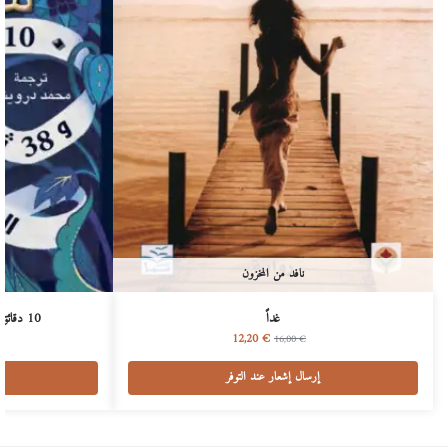
نافد من المخزون
غداً
10 دقائق و 38 ثانية في هذا العالم الغريب
12,20
€
16,00
€
إرسال إشعار عند التوفر