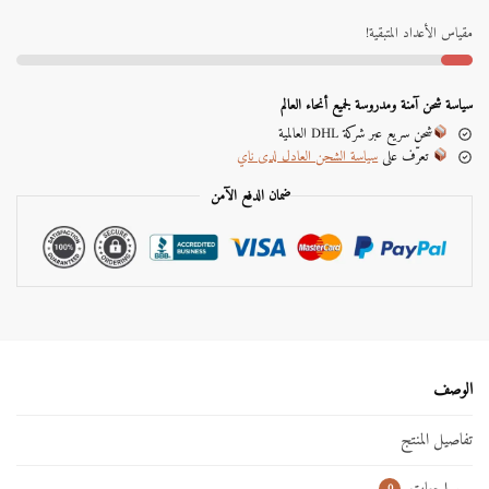
t
e
مقياس الأعداد المتبقية!
r
n
a
سياسة شحن آمنة ومدروسة لجميع أنحاء العالم
t
شحن سريع عبر شركة DHL العالمية
i
تعرّف على
سياسة الشحن العادل لدى ناي
v
e
ضمان الدفع الآمن
:
الوصف
تفاصيل المنتج
0