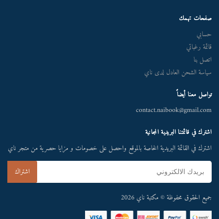
صفحات تهمك
حسابي
قائمة رغباتي
اتصل بنا
سياسة الشحن العادل لدى ناي
تواصل معنا أيضاً
contact.naibook@gmail.com
اشترك في قائمتنا البريدية المجانية
اشترك في القائمة البريدية الخاصة بالموقع واحصل على خصومات و مزايا حصرية من متجر ناي
جميع الحقوق محفوظة © مكتبة ناي 2026