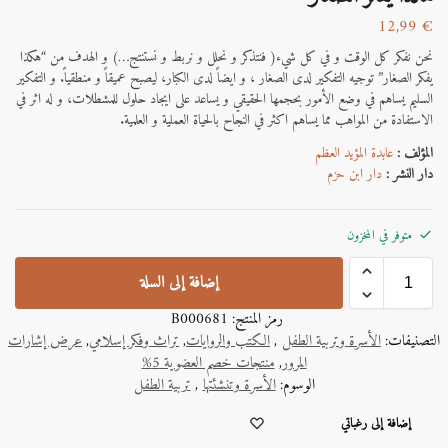
12,99
€
نحن نفكر كل الوقت و في كل شيء( فنتذكر و نحلل و نربط و نستنتج…) و الهدف من “هكذا
يفكر الصغار” توجيه التفكير لدى الصغار ، و ايضاً لدى الكبار، ليصبح عميقاً و منطقياً. و التفكير
السليم يساهم في وضع الأمور بحجمها الحقيقي و يساعد على ايجاد حلول للمشطلات، و له اثر في
الاستفادة من المواهب مما يساهم اكثر في النجاح بالحياة العملية و العلمية.
المؤلف :
عابدة المؤيد العظم
دار النشر :
دار ابن حزم
متوفر في المخزون
إضافة إلى السلة
رمز المنتج:
B000681
التصنيفات:
الأسرة وتربية الطفل
,
الكتب والروايات
,
تراث وفكر إسلامي
,
عرض إشارات
المرور
,
منتجات خصم العضوية 5%
الوسوم:
الأسرة وتنشئتها
,
تربية الطفل
A
إضافة إلى رغباتي
l