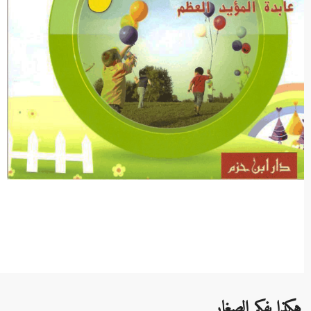
هكذا يفكر الصغار