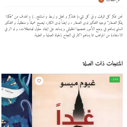
مراجعات
نحن نفكر كل الوقت و في كل شيء( فنتذكر و نحلل و نربط و نستنتج…) و الهدف من “هكذا
يفكر الصغار” توجيه التفكير لدى الصغار ، و ايضاً لدى الكبار، ليصبح عميقاً و منطقياً. و التفكير
السليم يساهم في وضع الأمور بحجمها الحقيقي و يساعد على ايجاد حلول للمشطلات، و له اثر في
الاستفادة من المواهب مما يساهم اكثر في النجاح بالحياة العملية و العلمية.
المنتجات ذات الصلة
-24%