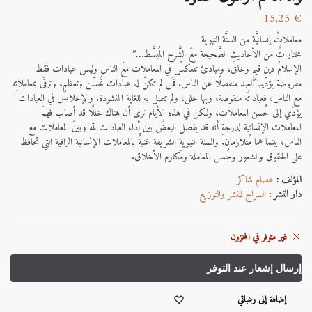
15,25
€
معاملاتٌ إنسانيَّة من السنَّة النبوية
مختاراتٌ من الأحاديثِ الصَّحيحة معَ الشَّرح المُبسَّط…”
الإسلامُ دين قيمٍ وخلق، ومبادئ تنعكسُ في المعاملات معَ الناس وليس عبادات فقط
مفروضة يؤدّيها العبد منفصلًا عن الناس. فمَن لم تكنْ له عبادات تُحسّن وتعظم،
وترقَى بمعاملاتِه
مع الناس؛ فعباداتُه منقوصة، وبها خلل، ولم تصل به للغاية المنشودة. والإخلاصُ في العبادات
يؤدّي إلى حُسن المعاملات، ولكن في هذه الأيام نرى أن هناك خللًا قد أصاب فهمَ
المعاملات الإنسانية لدرجةِ أنه قد يفصل البعضُ بين أداء العبادات لله وبينَ المعاملات مع
الناس؛ بينما هما مُتلازمان. والسنة النبوية الشريفة غنيةٌ بالمعاملات الإنسانية الراقية التي تحافظ
على الحقوق والشعور وحُسن المعاملة ومَكارم الأخلاق.
المؤلف :
عصام شاكر
دار النشر :
السراج للنشر والتوزيع
غير متوفر في المخزون
إضافة إلى رغباتي