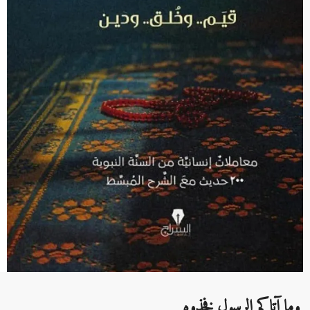
وما آتاكم الرسول فخذوه