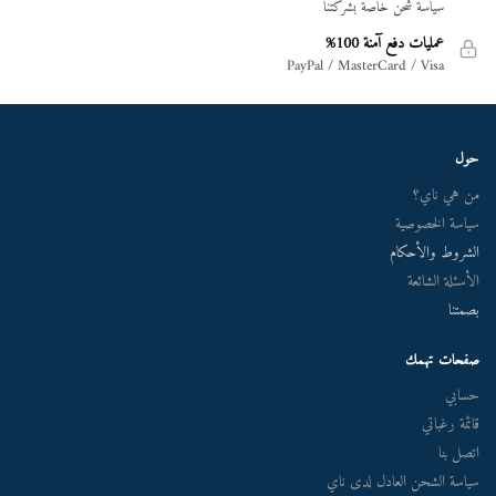
سياسة شحن خاصة بشركتنا
عمليات دفع آمنة 100%
PayPal / MasterCard / Visa
حول
من هي ناي؟
سياسة الخصوصية
الشروط والأحكام
الأسئلة الشائعة
بصمتنا
صفحات تهمك
حسابي
قائمة رغباتي
اتصل بنا
سياسة الشحن العادل لدى ناي