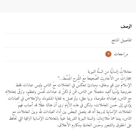
الوصف
تفاصيل المنتج
مراجعات
0
معاملاتٌ إنسانيَّة من السنَّة النبوية
مختاراتٌ من الأحاديثِ الصَّحيحة معَ الشَّرح المُبسَّط…”
الإسلامُ دين قيمٍ وخلق، ومبادئ تنعكسُ في المعاملات معَ الناس وليس عبادات فقط
مفروضة يؤدّيها العبد منفصلًا عن الناس. فمَن لم تكنْ له عبادات تُحسّن وتعظم،
وترقَى بمعاملاتِه
مع الناس؛ فعباداتُه منقوصة، وبها خلل، ولم تصل به للغاية المنشودة. والإخلاصُ في العبادات
يؤدّي إلى حُسن المعاملات، ولكن في هذه الأيام نرى أن هناك خللًا قد أصاب فهمَ
المعاملات الإنسانية لدرجةِ أنه قد يفصل البعضُ بين أداء العبادات لله وبينَ المعاملات مع
الناس؛ بينما هما مُتلازمان. والسنة النبوية الشريفة غنيةٌ بالمعاملات الإنسانية الراقية التي تحافظ
على الحقوق والشعور وحُسن المعاملة ومَكارم الأخلاق.