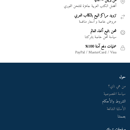
من بريمن – ألمانيا
أفضل الكتب العربية جاهزة للشحن الفوري
تزويد مراكز البيع بالكتاب العربي
عروض خاصة و أسعار منافسة
شحن لجميع أنحاء العالم
سياسة شحن خاصة بشركتنا
عمليات دفع آمنة 100%
PayPal / MasterCard / Visa
حول
من هي ناي؟
سياسة الخصوصية
الشروط والأحكام
الأسئلة الشائعة
بصمتنا
صفحات تهمك