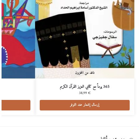
نافد من المخزون
365 يوماً مع كتابي العزيز القرآن الكريم
38,99
€
إرسال إشعار عند التوفر