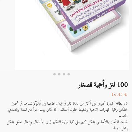
100 لغز وأحجية للصغار
16,45
€
36 بطاقة كبيرة تحتوي على أكثر من 100 لغز وأحجية.. نضعها بين أيديكم لتساهم في تحفيز
التفكير وتنمية المهارات الذهنية وتنشيط عقول أطفالنا.. كما تخلق بينهم جواً من المتعة والتحدي
المثمر..
تساعد الألغاز والأحاجي بشكل كبير على تنمية مهارة التفكير لدى الأطفال وإعمال العقل بشكل
إيجابي وبناء.