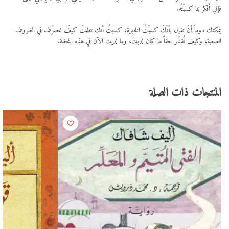
فإني أفكر بما كسبْتُه.
يمكنك دوماً أنْ تقول بأنّكَ كسبْتُ الخبرة؛ كسبتُ أنك تعلمتَ كيفَ تتصرّف في الظروف
الصعبة، وكيف تُقدّر حقاً ما كان لديك، وما لديك الآن في هذه اللحظة.
المنتجات ذات الصلة