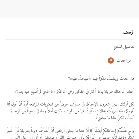
الوصف
تفاصيل المنتج
مراجعات
0
هل حدث وجلستَ مفكراً فيما «أصبحتُ عليه»؟
أعتقد أن هناك طريقة بناءة أكثر في التفكير وهي أن تفكر «ما الذي لم أصبح عليه بعد؟».
لكل أولئك الذين يشعرون بالإحباط في مسيرتهم عوضاً عن المعنويات المرتفعة أودّ أنْ أقول أنا
أفهمكم، فقد مرَرْتُ بحالاتٍ دَنَوتُ فيها من الموت، وكنت أملأُ وسادتي دموعاً من الوحدة
أيضاً. ولكنّ هذا ما صنَعَني،
وأنتم تصْنَعُكم إحباطاتكم أيضاً. كما أنّ هذا ما جعلني أرفضُ أنْ أتصرّفَ دوماً بطريقةِ مَنْ خَسِرَ
شيئاً، وذلك لأنه عوضاً عن أنْ أفكر بأني خسرتُ المال أو صديقتي أو أبي أو رِجْلي اليُمنى..