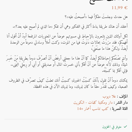
11,99
€
هل حدث وجلستَ مفكراً فيما «أصبحتُ عليه»؟
أعتقد أن هناك طريقة بناءة أكثر في التفكير وهي أن تفكر «ما الذي لم أصبح عليه بعد؟».
لكل أولئك الذين يشعرون بالإحباط في مسيرتهم عوضاً عن المعنويات المرتفعة أودّ أنْ أقول أنا
أفهمكم، فقد مرَرْتُ بحالاتٍ دَنَوتُ فيها من الموت، وكنت أملأُ وسادتي دموعاً من الوحدة
أيضاً. ولكنّ هذا ما صنَعَني،
وأنتم تصْنَعُكم إحباطاتكم أيضاً. كما أنّ هذا ما جعلني أرفضُ أنْ أتصرّفَ دوماً بطريقةِ مَنْ خَسِرَ
شيئاً، وذلك لأنه عوضاً عن أنْ أفكر بأني خسرتُ المال أو صديقتي أو أبي أو رِجْلي اليُمنى..
فإني أفكر بما كسبْتُه.
يمكنك دوماً أنْ تقول بأنّكَ كسبْتُ الخبرة؛ كسبتُ أنك تعلمتَ كيفَ تتصرّف في الظروف
الصعبة، وكيف تُقدّر حقاً ما كان لديك، وما لديك الآن في هذه اللحظة.
المؤلف :
علا ديوب
دار النشر :
دار ومكتبة كلمات - الكويت
الفئة العمرية :
كتب تناسب أعمار +14
متوفر في المخزون