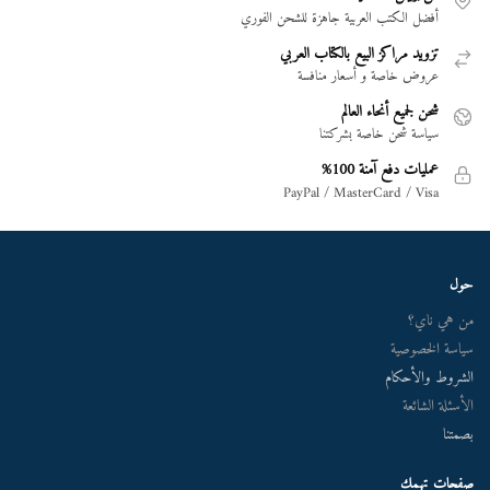
أفضل الكتب العربية جاهزة للشحن الفوري
تزويد مراكز البيع بالكتاب العربي
عروض خاصة و أسعار منافسة
شحن لجميع أنحاء العالم
سياسة شحن خاصة بشركتنا
عمليات دفع آمنة 100%
PayPal / MasterCard / Visa
حول
من هي ناي؟
سياسة الخصوصية
الشروط والأحكام
الأسئلة الشائعة
بصمتنا
صفحات تهمك