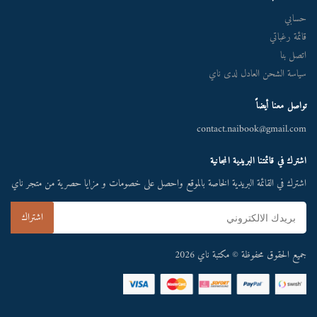
حسابي
قائمة رغباتي
اتصل بنا
سياسة الشحن العادل لدى ناي
تواصل معنا أيضاً
contact.naibook@gmail.com
اشترك في قائمتنا البريدية المجانية
اشترك في القائمة البريدية الخاصة بالموقع واحصل على خصومات و مزايا حصرية من متجر ناي
جميع الحقوق محفوظة © مكتبة ناي 2026