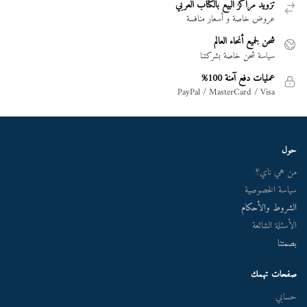
تزويد مراكز البيع بالكتاب العربي
عروض خاصة و أسعار منافسة
شحن لجميع أنحاء العالم
سياسة شحن خاصة بشركتنا
عمليات دفع آمنة 100%
PayPal / MasterCard / Visa
حول
من هي ناي؟
سياسة الخصوصية
الشروط والأحكام
الأسئلة الشائعة
بصمتنا
صفحات تهمك
حسابي