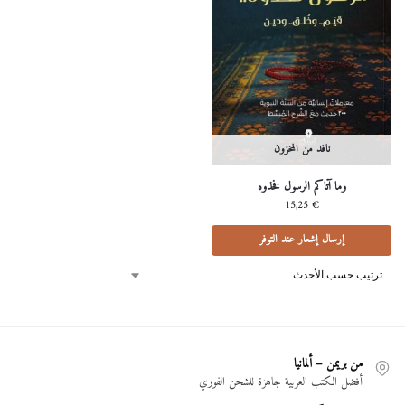
نافد من المخزون
وما آتاكم الرسول فخذوه
15,25
€
إرسال إشعار عند التوفر
من بريمن – ألمانيا
أفضل الكتب العربية جاهزة للشحن الفوري