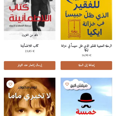
نافد من المخزون
الرحلة العجيبة للفقير الذي ظل حبيساً في خزانة
كتاب اللاطمأنينة
ايكيا
23,85
€
16,90
€
إضافة إلى السلة
إرسال إشعار عند التوفر