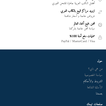
أفضل الكتب العربية جاهزة للشحن الفوري
تزويد مراكز البيع بالكتاب العربي
عروض خاصة و أسعار منافسة
شحن لجميع أنحاء العالم
سياسة شحن خاصة بشركتنا
عمليات دفع آمنة 100%
PayPal / MasterCard / Visa
حول
من هي ناي؟
سياسة الخصوصية
الشروط والأحكام
الأسئلة الشائعة
بصمتنا
صفحات تهمك