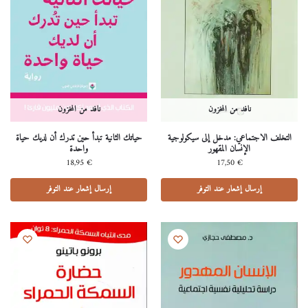
نافد من المخزون
نافد من المخزون
التخلف اﻻجتماعي: مدخل إلى سيكولوجية
حياتك الثانية تبدأ حين تدرك أن لديك حياة
الإنسان المقهور
واحدة
18,95
€
17,50
€
إرسال إشعار عند التوفر
إرسال إشعار عند التوفر