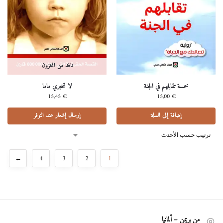
نافد من المخزون
خمسة تقابلهم في الجنة
ﻻ تخبري ماما
15,45
€
15,00
€
إضافة إلى السلة
إرسال إشعار عند التوفر
←
4
3
2
1
من بريمن – ألمانيا