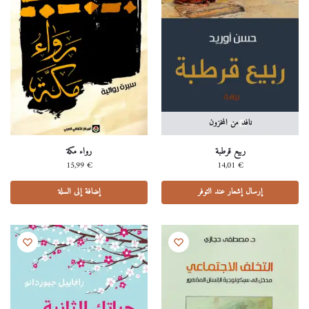
نافد من المخزون
ربيع قرطبة
رواء مكة
15,99
€
14,01
€
إرسال إشعار عند التوفر
إضافة إلى السلة