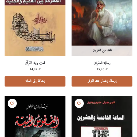
نافد من المخزون
رسالة الغفران
تحت راية القرآن
14,74
€
15,26
€
إرسال إشعار عند التوفر
إضافة إلى السلة