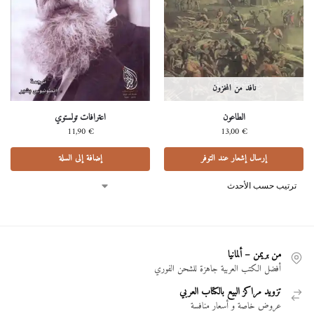
نافد من المخزون
الطاعون
اعترافات تولستوي
11,90
€
13,00
€
إرسال إشعار عند التوفر
إضافة إلى السلة
من بريمن – ألمانيا
أفضل الكتب العربية جاهزة للشحن الفوري
تزويد مراكز البيع بالكتاب العربي
عروض خاصة و أسعار منافسة