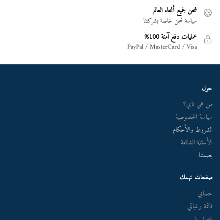
شحن لجميع أنحاء العالم
سياسة شحن خاصة بشركتنا
عمليات دفع آمنة 100%
PayPal / MasterCard / Visa
حول
من هي ناي؟
سياسة الخصوصية
الشروط والأحكام
الأسئلة الشائعة
بصمتنا
صفحات تهمك
حسابي
قائمة رغباتي
اتصل بنا