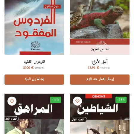
نافد من المخزون
أصل الأنواع
الفردوس المفقود
18,00
€
13,91
€
20,00
€
16,01
€
إرسال إشعار عند التوفر
إضافة إلى السلة
-18%
-18%