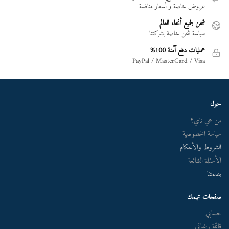
عروض خاصة و أسعار منافسة
شحن لجميع أنحاء العالم
سياسة شحن خاصة بشركتنا
عمليات دفع آمنة 100%
PayPal / MasterCard / Visa
حول
من هي ناي؟
سياسة الخصوصية
الشروط والأحكام
الأسئلة الشائعة
بصمتنا
صفحات تهمك
حسابي
قائمة رغباتي