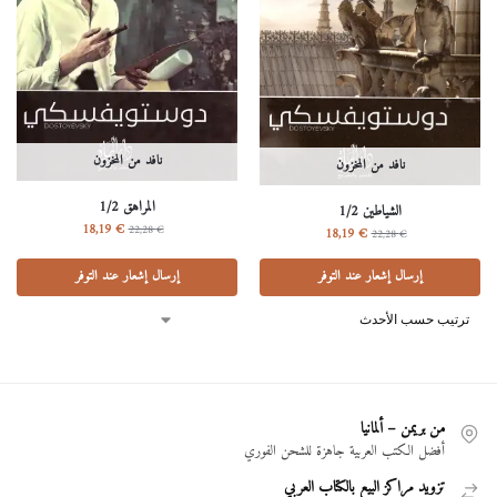
نافد من المخزون
نافد من المخزون
المراهق 1/2
الشياطين 1/2
18,19
€
22,28
€
18,19
€
22,28
€
إرسال إشعار عند التوفر
إرسال إشعار عند التوفر
من بريمن – ألمانيا
أفضل الكتب العربية جاهزة للشحن الفوري
تزويد مراكز البيع بالكتاب العربي