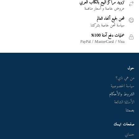
تزويد مراكز البيع بالكتاب العربي
عروض خاصة و أسعار منافسة
شحن لجميع أنحاء العالم
سياسة شحن خاصة بشركتنا
عمليات دفع آمنة 100%
PayPal / MasterCard / Visa
حول
من هي ناي؟
سياسة الخصوصية
الشروط والأحكام
الأسئلة الشائعة
بصمتنا
صفحات تهمك
حسابي