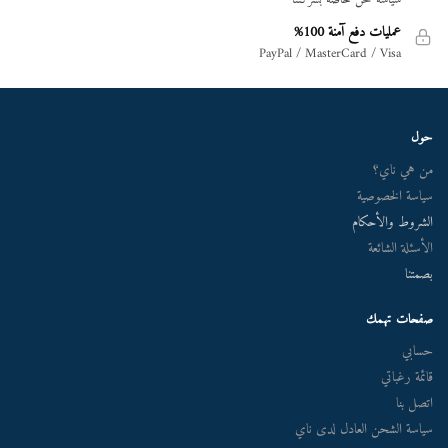
عمليات دفع آمنة 100%
PayPal / MasterCard / Visa
حول
من هي ناي؟
سياسة الخصوصية
الشروط والأحكام
الأسئلة الشائعة
بصمتنا
صفحات تهمك
حسابي
قائمة رغباتي
اتصل بنا
سياسة الشحن العادل لدى ناي