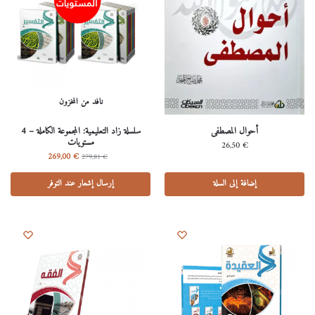
نافد من المخزون
أحوال المصطفى
سلسلة زاد التعليمية: المجموعة الكاملة – 4
مستويات
26,50
€
269,00
€
279,81
€
إضافة إلى السلة
إرسال إشعار عند التوفر