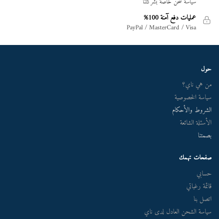
سياسة شحن خاصة بشركتنا
عمليات دفع آمنة 100%
PayPal / MasterCard / Visa
حول
من هي ناي؟
سياسة الخصوصية
الشروط والأحكام
الأسئلة الشائعة
بصمتنا
صفحات تهمك
حسابي
قائمة رغباتي
اتصل بنا
سياسة الشحن العادل لدى ناي