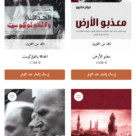
نافد من المخزون
نافد من المخزون
معذبو اﻷرض
الحداثة والهولوكوست
17,00
€
15,00
€
إرسال إشعار عند التوفر
إرسال إشعار عند التوفر