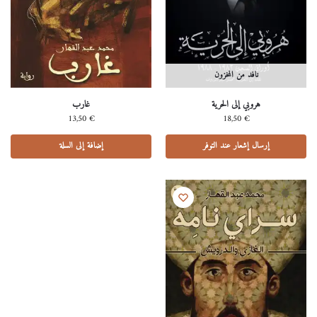
نافد من المخزون
هروبي إلى الحرية
غارب
13,50
€
18,50
€
إرسال إشعار عند التوفر
إضافة إلى السلة