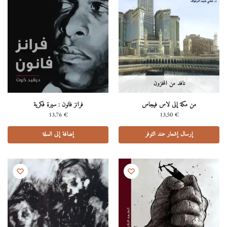
نافد من المخزون
من مكة إلى لاس فيجاس
فرانز فانون : سيرة فكرية
13,76
€
13,50
€
إرسال إشعار عند التوفر
إضافة إلى السلة