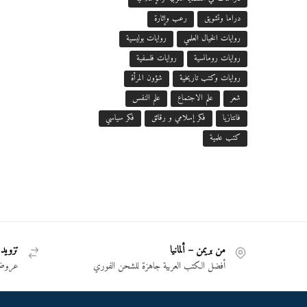
دراما وتشويق
رعب وإثارة
روايات الخيال العلمي
روايات بوليسية
روايات رومانسية
روايات فلسفية
روايات وكتب تاريخية
شؤون المرأة
شعر
علم الاجتماع
علم النفس
فانتازيا
فكر إسلامي و رقائق
فكر سياسي
كتب علمية
من بريمن – ألمانيا
تزويد 
أفضل الكتب العربية جاهزة للشحن الفوري
عروض 