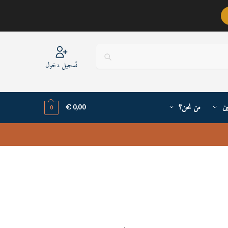
عربيٌّ أنا ..
تسجيل دخول
ين
من نحن؟
0,00
€
0