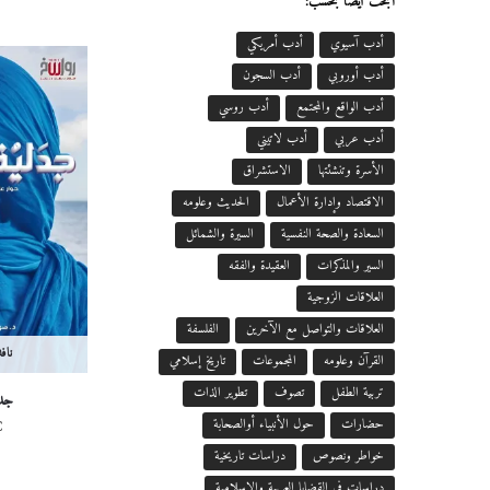
ابحث أيضاً بحسب:
أدب آسيوي
أدب أمريكي
أدب أوروبي
أدب السجون
أدب الواقع والمجتمع
أدب روسي
أدب عربي
أدب لاتيني
الأسرة وتنشئتها
الاستشراق
الاقتصاد وإدارة الأعمال
الحديث وعلومه
السعادة والصحة النفسية
السيرة والشمائل
السير والمذكرات
العقيدة والفقه
العلاقات الزوجية
العلاقات والتواصل مع الآخرين
الفلسفة
ناف
القرآن وعلومه
المجموعات
تاريخ إسلامي
تربية الطفل
تصوف
تطوير الذات
جدل
€
حضارات
حول الأنبياء أوالصحابة
خواطر ونصوص
دراسات تاريخية
دراسات في القضايا العربية والإسلامية