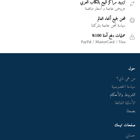
تزويد مراكز البيع بالكتاب العربي
عروض خاصة و أسعار منافسة
شحن لجميع أنحاء العالم
سياسة شحن خاصة بشركتنا
عمليات دفع آمنة 100%
PayPal / MasterCard / Visa
حول
من هي ناي؟
سياسة الخصوصية
الشروط والأحكام
الأسئلة الشائعة
بصمتنا
صفحات تهمك
حسابي