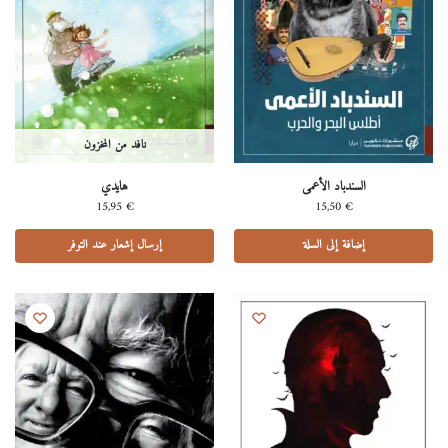
نافد من المخزون
السندباد الأعمى
هايدي
15,95
€
15,50
€
إضافة إلى السلة
إرسال إشعار عند التوفر