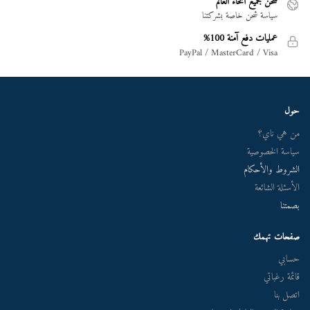
شحن لجميع أنحاء العالم
سياسة شحن خاصة بشركتنا
عمليات دفع آمنة 100%
PayPal / MasterCard / Visa
حول
من هي ناي؟
سياسة الخصوصية
الشروط والأحكام
الأسئلة الشائعة
بصمتنا
صفحات تهمك
حسابي
قائمة رغباتي
اتصل بنا