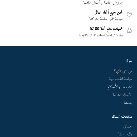
عروض خاصة و أسعار منافسة
شحن لجميع أنحاء العالم
سياسة شحن خاصة بشركتنا
عمليات دفع آمنة 100%
PayPal / MasterCard / Visa
حول
من هي ناي؟
سياسة الخصوصية
الشروط والأحكام
الأسئلة الشائعة
بصمتنا
صفحات تهمك
حسابي
قائمة رغباتي